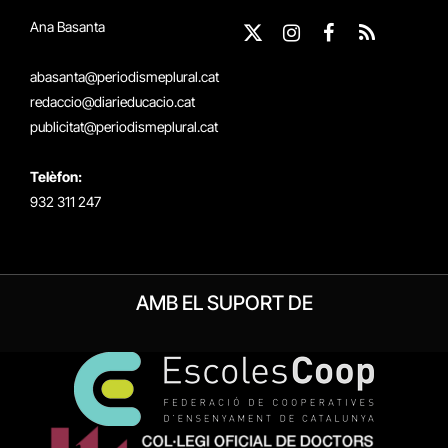
Ana Basanta
X
Instagram
Facebook
RSS
(Twitter)
abasanta@periodismeplural.cat
redaccio@diarieducacio.cat
publicitat@periodismeplural.cat
Telèfon:
932 311 247
AMB EL SUPORT DE