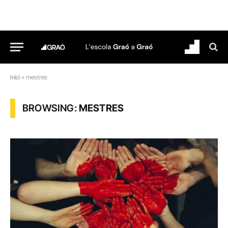
Inici
»
mestres
BROWSING:
MESTRES