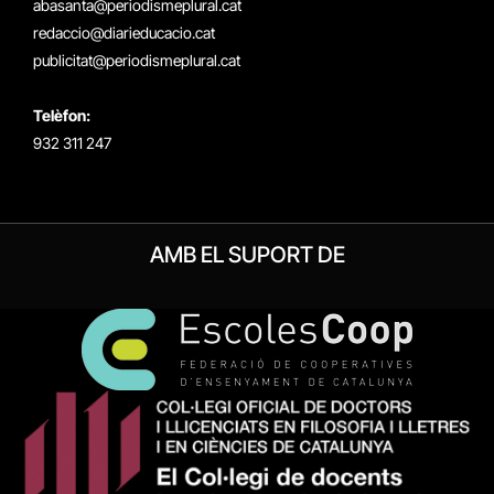
abasanta@periodismeplural.cat
redaccio@diarieducacio.cat
publicitat@periodismeplural.cat
Telèfon:
932 311 247
AMB EL SUPORT DE