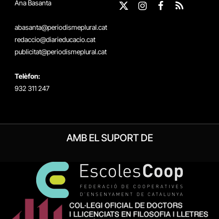
Ana Basanta
X
Instagram
Facebook
RSS
(Twitter)
abasanta@periodismeplural.cat
redaccio@diarieducacio.cat
publicitat@periodismeplural.cat
Telèfon:
932 311 247
AMB EL SUPORT DE