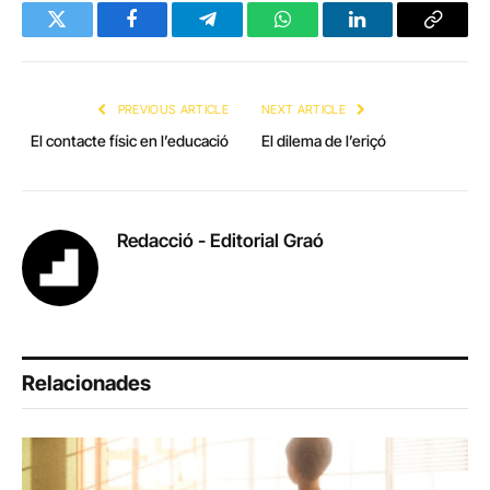
Twitter
Facebook
Telegram
WhatsApp
LinkedIn
Copy
Link
PREVIOUS ARTICLE
NEXT ARTICLE
El contacte físic en l’educació
El dilema de l’eriçó
Redacció - Editorial Graó
Relacionades