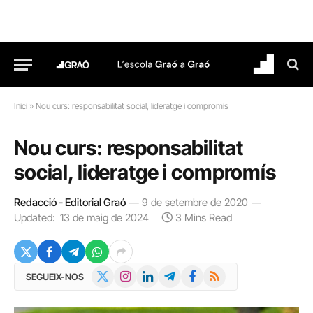
Inici
»
Nou curs: responsabilitat social, lideratge i compromís
Nou curs: responsabilitat
social, lideratge i compromís
Redacció - Editorial Graó
9 de setembre de 2020
Updated:
13 de maig de 2024
3 Mins Read
X
Instagram
LinkedIn
Telegram
Facebook
RSS
SEGUEIX-NOS
(Twitter)