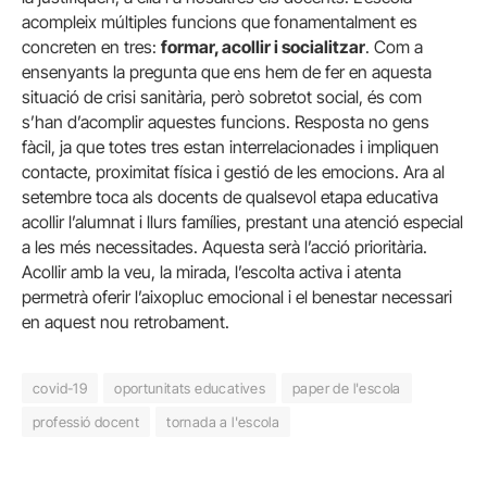
acompleix múltiples funcions que fonamentalment es
concreten en tres:
formar, acollir i socialitzar
. Com a
ensenyants la pregunta que ens hem de fer en aquesta
situació de crisi sanitària, però sobretot social, és com
s’han d’acomplir aquestes funcions. Resposta no gens
fàcil, ja que totes tres estan interrelacionades i impliquen
contacte, proximitat física i gestió de les emocions. Ara al
setembre toca als docents de qualsevol etapa educativa
acollir l’alumnat i llurs famílies, prestant una atenció especial
a les més necessitades. Aquesta serà l’acció prioritària.
Acollir amb la veu, la mirada, l’escolta activa i atenta
permetrà oferir l’aixopluc emocional i el benestar necessari
en aquest nou retrobament.
covid-19
oportunitats educatives
paper de l'escola
professió docent
tornada a l'escola