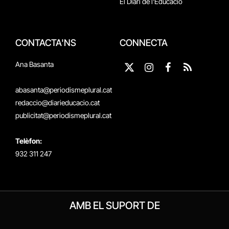
El Diari de l'Educació
CONTACTA'NS
CONNECTA
Ana Basanta
X
Instagram
Facebook
RSS
(Twitter)
abasanta@periodismeplural.cat
redaccio@diarieducacio.cat
publicitat@periodismeplural.cat
Telèfon:
932 311 247
AMB EL SUPORT DE