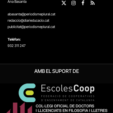
Ana Basanta
X
Instagram
Facebook
RSS
(Twitter)
abasanta@periodismeplural.cat
redaccio@diarieducacio.cat
publicitat@periodismeplural.cat
Telèfon:
932 311 247
AMB EL SUPORT DE