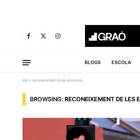
Facebook
X
Instagram
(Twitter)
BLOGS
ESCOLA
Inici
»
reconeixement de les emocions
BROWSING:
RECONEIXEMENT DE LES 