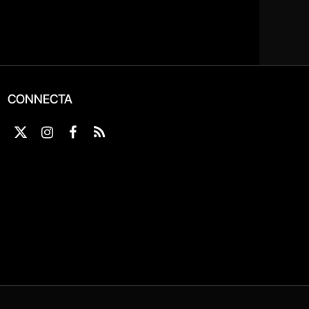
CONNECTA
X
Instagram
Facebook
RSS
(Twitter)