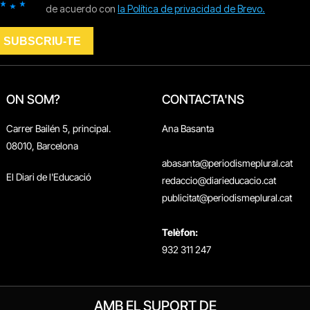
ON SOM?
CONTACTA'NS
Carrer Bailén 5, principal.
Ana Basanta
08010, Barcelona
abasanta@periodismeplural.cat
El Diari de l'Educació
redaccio@diarieducacio.cat
publicitat@periodismeplural.cat
Telèfon:
932 311 247
AMB EL SUPORT DE