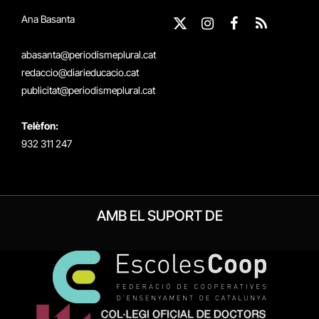
Ana Basanta
X
Instagram
Facebook
RSS
(Twitter)
abasanta@periodismeplural.cat
redaccio@diarieducacio.cat
publicitat@periodismeplural.cat
Telèfon:
932 311 247
AMB EL SUPORT DE