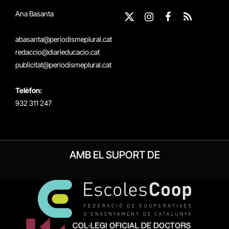
Ana Basanta
X
Instagram
Facebook
RSS
(Twitter)
abasanta@periodismeplural.cat
redaccio@diarieducacio.cat
publicitat@periodismeplural.cat
Telèfon:
932 311 247
AMB EL SUPORT DE