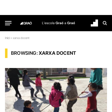
Inici
»
xarxa docent
BROWSING:
XARXA DOCENT