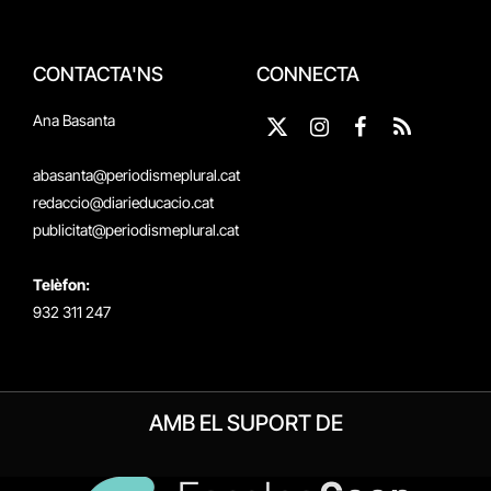
CONTACTA'NS
CONNECTA
Ana Basanta
X
Instagram
Facebook
RSS
(Twitter)
abasanta@periodismeplural.cat
redaccio@diarieducacio.cat
publicitat@periodismeplural.cat
Telèfon:
932 311 247
AMB EL SUPORT DE