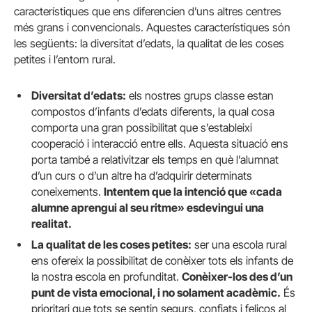
característiques que ens diferencien d’uns altres centres
més grans i convencionals. Aquestes característiques són
les següents: la diversitat d’edats, la qualitat de les coses
petites i l’entorn rural.
Diversitat d’edats:
els nostres grups classe estan
compostos d’infants d’edats diferents, la qual cosa
comporta una gran possibilitat que s’estableixi
cooperació i interacció entre ells. Aquesta situació ens
porta també a relativitzar els temps en què l’alumnat
d’un curs o d’un altre ha d’adquirir determinats
coneixements.
Intentem que la intenció que «cada
alumne aprengui al seu ritme» esdevingui una
realitat.
La qualitat de les coses
petites:
ser una escola rural
ens ofereix la possibilitat de conèixer tots els infants de
la nostra escola en profunditat.
Conèixer-los des d’un
punt de vista emocional, i no solament acadèmic.
És
prioritari que tots se sentin segurs, confiats i feliços al