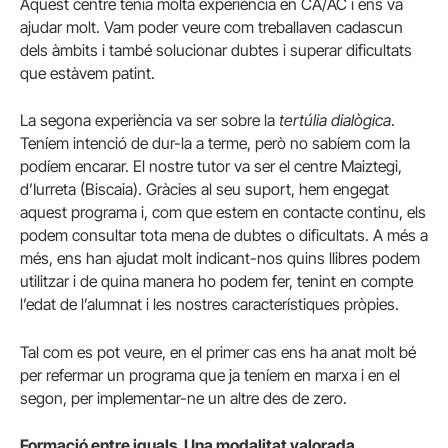
Aquest centre tenia molta experiència en CA/AC i ens va
ajudar molt. Vam poder veure com treballaven cadascun
dels àmbits i també solucionar dubtes i superar dificultats
que estàvem patint.
La segona experiència va ser sobre la
tertúlia dialògica
.
Teníem intenció de dur-la a terme, però no sabíem com la
podíem encarar. El nostre tutor va ser el centre Maiztegi,
d’Iurreta (Biscaia). Gràcies al seu suport, hem engegat
aquest programa i, com que estem en contacte continu, els
podem consultar tota mena de dubtes o dificultats. A més a
més, ens han ajudat molt indicant-nos quins llibres podem
utilitzar i de quina manera ho podem fer, tenint en compte
l’edat de l’alumnat i les nostres característiques pròpies.
Tal com es pot veure, en el primer cas ens ha anat molt bé
per refermar un programa que ja teníem en marxa i en el
segon, per implementar-ne un altre des de zero.
Formació entre iguals. Una modalitat valorada