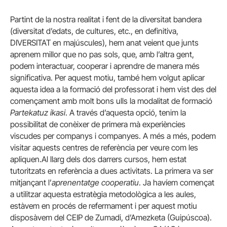
Partint de la nostra realitat i fent de la diversitat bandera
(diversitat d’edats, de cultures, etc., en definitiva,
DIVERSITAT en majúscules), hem anat veient que junts
aprenem millor que no pas sols, que, amb l’altra gent,
podem interactuar, cooperar i aprendre de manera més
significativa. Per aquest motiu, també hem volgut aplicar
aquesta idea a la formació del professorat i hem vist des del
començament amb molt bons ulls la modalitat de formació
Partekatuz ikasi
. A través d’aquesta opció, tenim la
possibilitat de conèixer de primera mà experiències
viscudes per companys i companyes. A més a més, podem
visitar aquests centres de referència per veure com les
apliquen.Al llarg dels dos darrers cursos, hem estat
tutoritzats en referència a dues activitats. La primera va ser
mitjançant l’
aprenentatge cooperatiu
. Ja havíem començat
a utilitzar aquesta estratègia metodològica a les aules,
estàvem en procés de refermament i per aquest motiu
disposàvem del CEIP de Zumadi, d’Amezketa (Guipúscoa).