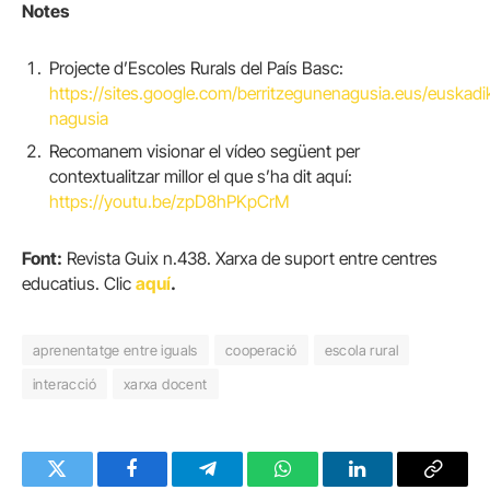
Notes
Projecte d’Escoles Rurals del País Basc:
https://sites.google.com/berritzegunenagusia.eus/euskadik
nagusia
Recomanem visionar el vídeo següent per
contextualitzar millor el que s’ha dit aquí:
https://youtu.be/zpD8hPKpCrM
Font:
Revista Guix n.438. Xarxa de suport entre centres
educatius. Clic
aquí
.
aprenentatge entre iguals
cooperació
escola rural
interacció
xarxa docent
Twitter
Facebook
Telegram
WhatsApp
LinkedIn
Copy