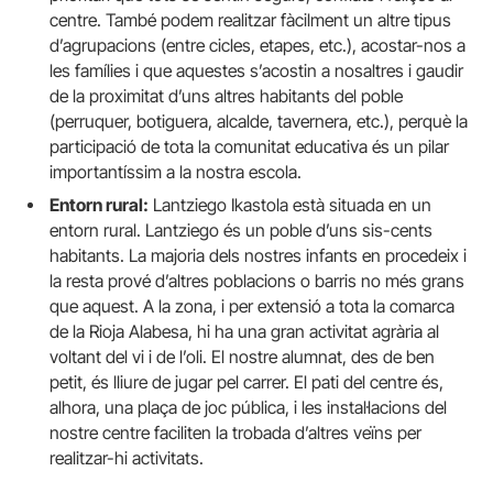
centre. També podem realitzar fàcilment un altre tipus
d’agrupacions (entre cicles, etapes, etc.), acostar-nos a
les famílies i que aquestes s’acostin a nosaltres i gaudir
de la proximitat d’uns altres habitants del poble
(perruquer, botiguera, alcalde, tavernera, etc.), perquè la
participació de tota la comunitat educativa és un pilar
importantíssim a la nostra escola.
Entorn rural:
Lantziego Ikastola està situada en un
entorn rural. Lantziego és un poble d’uns sis-cents
habitants. La majoria dels nostres infants en procedeix i
la resta prové d’altres poblacions o barris no més grans
que aquest. A la zona, i per extensió a tota la comarca
de la Rioja Alabesa, hi ha una gran activitat agrària al
voltant del vi i de l’oli. El nostre alumnat, des de ben
petit, és lliure de jugar pel carrer. El pati del centre és,
alhora, una plaça de joc pública, i les instal·lacions del
nostre centre faciliten la trobada d’altres veïns per
realitzar-hi activitats.