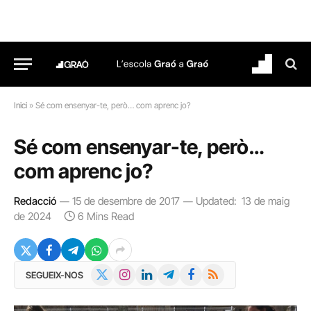
Inici
»
Sé com ensenyar-te, però… com aprenc jo?
Sé com ensenyar-te, però…
com aprenc jo?
Redacció
15 de desembre de 2017
Updated:
13 de maig
de 2024
6 Mins Read
X
Instagram
LinkedIn
Telegram
Facebook
RSS
SEGUEIX-NOS
(Twitter)