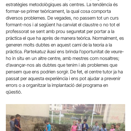
estratègies metodològiques als centres. La tendència és
formar-se primer teòricament, la qual cosa comporta
diversos problemes. De vegades, no passem tot un curs
formant-nos i al següent ha canviat el claustre o no tot el
professorat se sent amb prou seguretat per portar a la
pràctica el que ha après de manera teòrica. Normalment, es
generen molts dubtes en aquest camí de la teoria a la
pràctica.
Partekatuz ikasi
ens brinda l’oportunitat de veure-
ho in situ en un altre centre, amb mestres com nosaltres;
d’avançar-nos als dubtes que tenim i als problemes que
pensem que ens podrien sorgir. De fet, el centre tutor ja ha
passat per aquesta experiència i ens pot ajudar a prevenir
errors o a organitzar la implantació del programa en
qüestió.