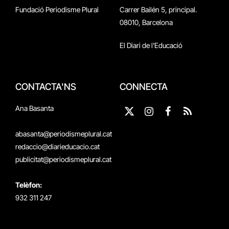
Fundació Periodisme Plural
Carrer Bailén 5, principal.
08010, Barcelona
El Diari de l'Educació
CONTACTA'NS
CONNECTA
Ana Basanta
X
Instagram
Facebook
RSS
(Twitter)
abasanta@periodismeplural.cat
redaccio@diarieducacio.cat
publicitat@periodismeplural.cat
Telèfon:
932 311 247