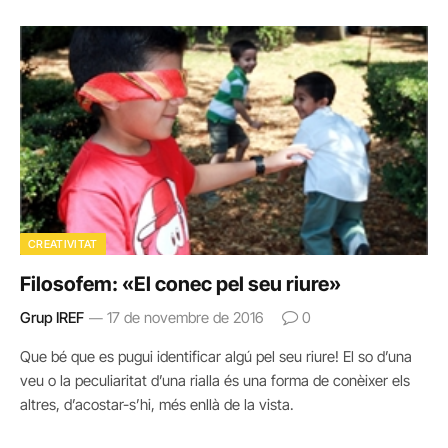
CREATIVITAT
Filosofem: «El conec pel seu riure»
Grup IREF
17 de novembre de 2016
0
Que bé que es pugui identificar algú pel seu riure! El so d’una
veu o la peculiaritat d’una rialla és una forma de conèixer els
altres, d’acostar-s’hi, més enllà de la vista.