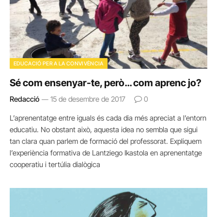
EDUCACIÓ PER A LA CONVIVÈNCIA
Sé com ensenyar-te, però… com aprenc jo?
Redacció
15 de desembre de 2017
0
L’aprenentatge entre iguals és cada dia més apreciat a l’entorn
educatiu. No obstant això, aquesta idea no sembla que sigui
tan clara quan parlem de formació del professorat. Expliquem
l’experiència formativa de Lantziego Ikastola en aprenentatge
cooperatiu i tertúlia dialògica