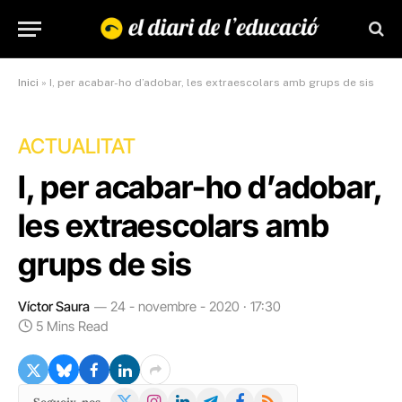
Inici
»
I, per acabar-ho d’adobar, les extraescolars amb grups de sis
ACTUALITAT
I, per acabar-ho d’adobar,
les extraescolars amb
grups de sis
Víctor Saura
24 - novembre - 2020 · 17:30
5 Mins Read
X
Instagram
LinkedIn
Telegram
Facebook
RSS