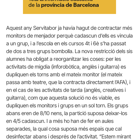
Aquest any Servitabor ja havia hagut de contractar més
monitors de menjador perquè cadascun d’ells es vincula
a un grup, i a l’escola en els cursos 4t i 6è s’ha passat
de dos a tres grups bombolla. La nova restricció dels sis
alumnes ha obligat a reorganitzar les coses: per les
activitats de migdia (inforobòtica, anglès i guitarra) es
dupliquen els torns amb el mateix monitor (el mateix
passa amb teatre, que la contracta directament l’AFA), i
en el cas de les activitats de tarda (anglès, creatives i
guitarra), com que aquesta solució no és viable, es
dupliquen els monitors i grups en un sol torn. Els grups
abans eren de 8/10 nens, la partició suposa deixar-los
en 4/5 cadascun. I a més ho han de fer en aules
separades, la qual cosa suposa més espais que cal
desinfectar abans i després de l’activitat. “Estem mirant