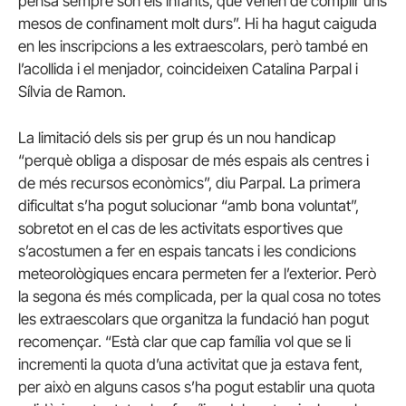
pensa sempre són els infants, que vénen de complir uns
mesos de confinament molt durs”. Hi ha hagut caiguda
en les inscripcions a les extraescolars, però també en
l’acollida i el menjador, coincideixen Catalina Parpal i
Sílvia de Ramon.
La limitació dels sis per grup és un nou handicap
“perquè obliga a disposar de més espais als centres i
de més recursos econòmics”, diu Parpal. La primera
dificultat s’ha pogut solucionar “amb bona voluntat”,
sobretot en el cas de les activitats esportives que
s’acostumen a fer en espais tancats i les condicions
meteorològiques encara permeten fer a l’exterior. Però
la segona és més complicada, per la qual cosa no totes
les extraescolars que organitza la fundació han pogut
recomençar. “Està clar que cap família vol que se li
incrementi la quota d’una activitat que ja estava fent,
per això en alguns casos s’ha pogut establir una quota