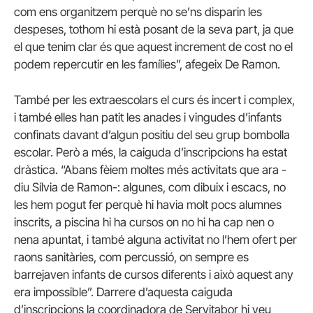
com ens organitzem perquè no se’ns disparin les
despeses, tothom hi està posant de la seva part, ja que
el que tenim clar és que aquest increment de cost no el
podem repercutir en les famílies”, afegeix De Ramon.
També per les extraescolars el curs és incert i complex,
i també elles han patit les anades i vingudes d’infants
confinats davant d’algun positiu del seu grup bombolla
escolar. Però a més, la caiguda d’inscripcions ha estat
dràstica. “Abans fèiem moltes més activitats que ara -
diu Sílvia de Ramon-: algunes, com dibuix i escacs, no
les hem pogut fer perquè hi havia molt pocs alumnes
inscrits, a piscina hi ha cursos on no hi ha cap nen o
nena apuntat, i també alguna activitat no l’hem ofert per
raons sanitàries, com percussió, on sempre es
barrejaven infants de cursos diferents i això aquest any
era impossible”. Darrere d’aquesta caiguda
d’inscripcions la coordinadora de Servitabor hi veu