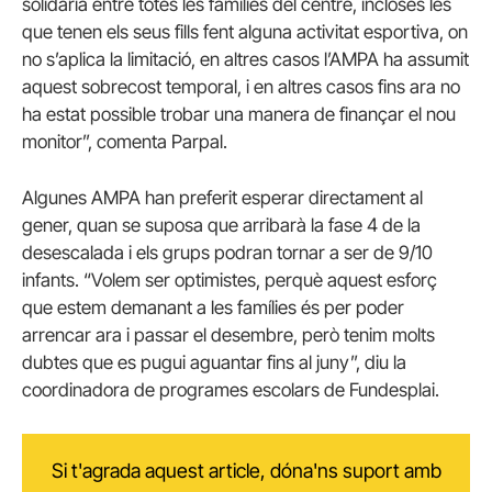
solidària entre totes les famílies del centre, incloses les
que tenen els seus fills fent alguna activitat esportiva, on
no s’aplica la limitació, en altres casos l’AMPA ha assumit
aquest sobrecost temporal, i en altres casos fins ara no
ha estat possible trobar una manera de finançar el nou
monitor”, comenta Parpal.
Algunes AMPA han preferit esperar directament al
gener, quan se suposa que arribarà la fase 4 de la
desescalada i els grups podran tornar a ser de 9/10
infants. “Volem ser optimistes, perquè aquest esforç
que estem demanant a les famílies és per poder
arrencar ara i passar el desembre, però tenim molts
dubtes que es pugui aguantar fins al juny”, diu la
coordinadora de programes escolars de Fundesplai.
Si t'agrada aquest article, dóna'ns suport amb