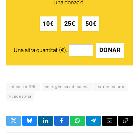
una donació.
10€
25€
50€
DONAR
Una altra quantitat (€):
educació 360
emergència educativa
extraescolars
Fundesplai
Twitter
Bluesky
LinkedIn
Facebook
WhatsApp
Telegram
Email
Copy
Link