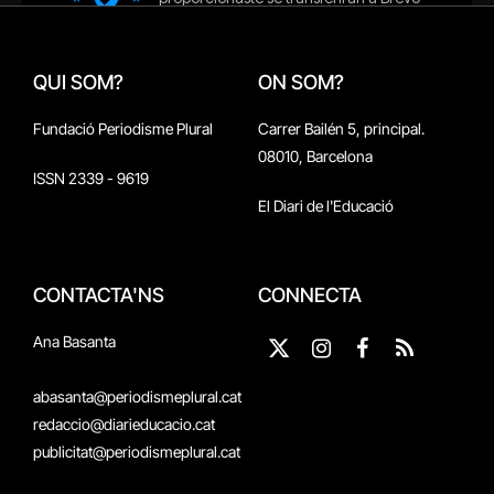
QUI SOM?
ON SOM?
Fundació Periodisme Plural
Carrer Bailén 5, principal.
08010, Barcelona
ISSN 2339 - 9619
El Diari de l'Educació
CONTACTA'NS
CONNECTA
Ana Basanta
X
Instagram
Facebook
RSS
(Twitter)
abasanta@periodismeplural.cat
redaccio@diarieducacio.cat
publicitat@periodismeplural.cat