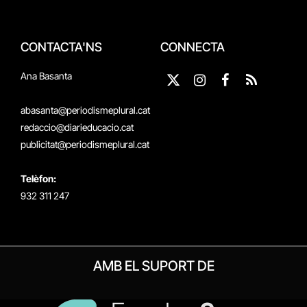
CONTACTA'NS
CONNECTA
Ana Basanta
X
Instagram
Facebook
RSS
(Twitter)
abasanta@periodismeplural.cat
redaccio@diarieducacio.cat
publicitat@periodismeplural.cat
Telèfon:
932 311 247
AMB EL SUPORT DE