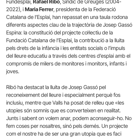
Fundesplai,
Rafael Ribó
, Síndic de Greuges (2004-
2022), i
Maria Ferrer
, presidenta de la Federació
Catalana de l’Esplai, han repassat en una taula rodona
diferents aspectes clau de la trajectòria de Josep Gassó
Espina: la constitució del projecte col·lectiu de la
Fundació Catalana de l’Esplai, la contribució a la lluita
pels drets de la infància i les entitats socials o l’impuls
del lleure educatiu a través dels centres d’esplai amb el
compromís de milers de monitores i monitors, infants i
joves.
Ribó ha destacat la lluita de Josep Gassó pel
reconeixement del lleure i especialment perquè fos
inclusiu, mentre que Valls ha posat de relleu que «les
utopies són somnis que es converteixen en realitat.
Junts i sabent on volem anar, podem aconseguir-ho. No
fem coses per nosaltres, sinó pels demés. Un projecte
com el nostre ha de ser una gran utopia que es faci