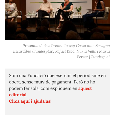
Presentació dels Premis Jossep Gassó amb Susagna
Escardíbul (Fundesplai), Rafael Ribó, Núria Valls i Maria
Ferrer | Fundesplai
Som una Fundació que exercim el periodisme en
obert, sense murs de pagament. Però no ho
podem fer sols, com expliquem en
aquest
editorial.
Clica aquí i ajuda'ns!