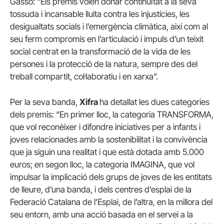
Gassó: “Els premis volen donar continuïtat a la seva
tossuda i incansable lluita contra les injustícies, les
desigualtats socials i l’emergència climàtica, així com al
seu ferm compromís en l’articulació i impuls d’un teixit
social centrat en la transformació de la vida de les
persones i la protecció de la natura, sempre des del
treball compartit, col·laboratiu i en xarxa”.
Per la seva banda,
Xifra
ha detallat les dues categories
dels premis: “En primer lloc, la categoria TRANSFORMA,
que vol reconèixer i difondre iniciatives per a infants i
joves relacionades amb la sostenibilitat i la convivència
que ja siguin una realitat i que està dotada amb 5.000
euros; en segon lloc, la categoria IMAGINA, que vol
impulsar la implicació dels grups de joves de les entitats
de lleure, d’una banda, i dels centres d’esplai de la
Federació Catalana de l’Esplai, de l’altra, en la millora del
seu entorn, amb una acció basada en el servei a la