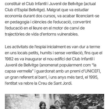
constituir el Club Infantil i Juvenil de Bellvitge (actual
Club d’Esplai Bellvitge). Malgrat que va estudiar
economia durant dos cursos, va acabar llicenciant-se
en pedagogia i ciències de l’educació, convertint
l’educació en el lleure en el motor de canvi de
trajectòries de vida d’entorns vulnerables.
Les activitats de l’esplai inicialment es van dur a terme
en uns locals petits, humits i sense ventilació, fins que el
1982 es va inaugurar el nou edifici del Club Infantil i
Juvenil de Bellvitge (anomenat popularment com “la
capsa vermella” i guardonat amb un premi d’UNICEF),
un gran referent al barri, i uns anys més tard, el 1995,
l’entitat va rebre la Creu de Sant Jordi.