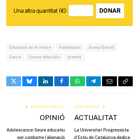
DONAR
Una altra quantitat (€):
Educació en el lleure
Fundesplai
Josep Gassó
lleure
Lleure educatiu
premis
Twitter
Bluesky
LinkedIn
Facebook
WhatsApp
Telegram
Email
Copy
Link
PREVIOUS ARTICLE
NEXT ARTICLE
OPINIÓ
ACTUALITAT
Adolescence: lleure educatiu
La Universitat Progressista
per combatre l’alienació
d’Estiu de Catalunya dedica