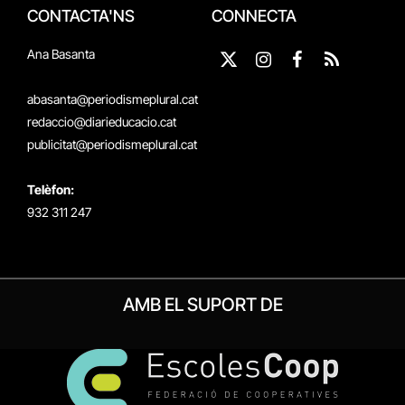
CONTACTA'NS
CONNECTA
Ana Basanta
X
Instagram
Facebook
RSS
(Twitter)
abasanta@periodismeplural.cat
redaccio@diarieducacio.cat
publicitat@periodismeplural.cat
Telèfon:
932 311 247
AMB EL SUPORT DE