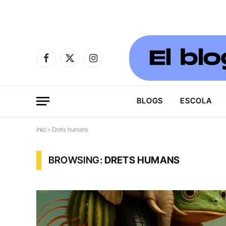
Facebook
X
Instagram
(Twitter)
BLOGS
ESCOLA
Inici
»
Drets humans
BROWSING:
DRETS HUMANS