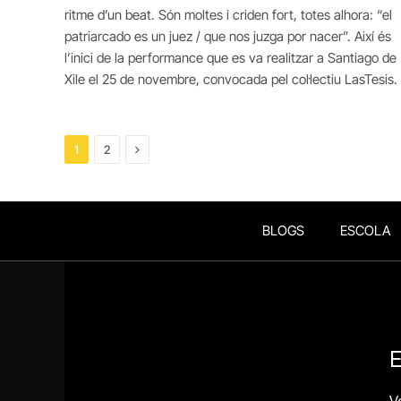
ritme d’un beat. Són moltes i criden fort, totes alhora: “el
patriarcado es un juez / que nos juzga por nacer”. Així és
l’inici de la performance que es va realitzar a Santiago de
Xile el 25 de novembre, convocada pel col·lectiu LasTesis.
Next
1
2
BLOGS
ESCOLA