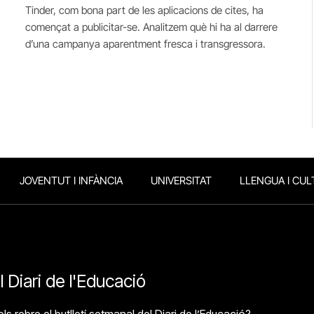
Tinder, com bona part de les aplicacions de cites, ha
començat a publicitar-se. Analitzem què hi ha al darrere
d’una campanya aparentment fresca i transgressora.
JOVENTUT I INFÀNCIA
UNIVERSITAT
LLENGUA I CUL