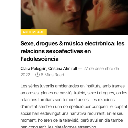
AUDIOVISUAL
Sexe, drogues & música electrònica: les
relacions sexoafectives en
l’adolescència
Clara Pelegrin, Cristina Almirall
27 de desembre de
2022
6 Mins Read
Les sèries juvenils ambientades en instituts, amb trames
amoroses, plenes de passió, traïció, sexe i drogues, on les
relacions familiars són tempestuoses i les relacions
d’amistat semblen una competició per conquerir el capital
social han esdevingut una narrativa recurrent. En el seu
moment, ho eren de la televisió, però avui en dia també
han conquerit les plataformes streaming.