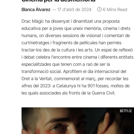
Blanca Àlvarez
17 d'abril de 2024
6 Mins Read
Drac Màgic ha dissenyat i dinamitzat una proposta
educativa per a joves que uneix memòria, cinema i drets
humans, on diverses sessions de visionat i comentari de
curtmetratges i fragments de pel·lícules han permès
tractar-los des de la cultura i les arts. Un espai de reflexió
i debat celebra l’encontre entre cinema i diferents entitats
especialitzades que tenen com a raó de ser la
transformació social. Aprofitem el dia internacional del
Dret a la Veritat, commemorat al març, per recordar les
xifres del 2023: a Catalunya hi ha 901 fosses, moltes de
les quals associades als fronts de la Guerra Civil.