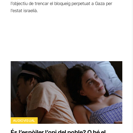
l’objectiu de trencar el bloqueig perpetuat a Gaza per
l’estat israelià.
AUDIOVISUAL
És l’espòiler l’opi del poble? O bé el