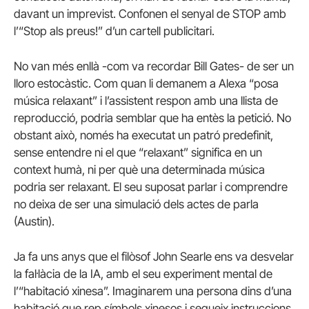
davant un imprevist. Confonen el senyal de STOP amb
l’“Stop als preus!” d’un cartell publicitari.
No van més enllà -com va recordar Bill Gates- de ser un
lloro estocàstic. Com quan li demanem a Alexa “posa
música relaxant” i l’assistent respon amb una llista de
reproducció, podria semblar que ha entès la petició. No
obstant això, només ha executat un patró predefinit,
sense entendre ni el que “relaxant” significa en un
context humà, ni per què una determinada música
podria ser relaxant. El seu suposat parlar i comprendre
no deixa de ser una simulació dels actes de parla
(Austin).
Ja fa uns anys que el filòsof John Searle ens va desvelar
la fal·làcia de la IA, amb el seu experiment mental de
l’“habitació xinesa”. Imaginarem una persona dins d’una
habitació que rep símbols xinesos i segueix instruccions