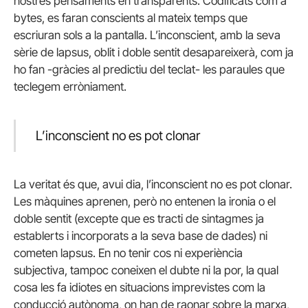
nostres pensaments en transparents. Codificats com a
bytes, es faran conscients al mateix temps que
escriuran sols a la pantalla. L’inconscient, amb la seva
sèrie de lapsus, oblit i doble sentit desapareixerà, com ja
ho fan -gràcies al predictiu del teclat- les paraules que
teclegem erròniament.
L’inconscient no es pot clonar
La veritat és que, avui dia, l’inconscient no es pot clonar.
Les màquines aprenen, però no entenen la ironia o el
doble sentit (excepte que es tracti de sintagmes ja
establerts i incorporats a la seva base de dades) ni
cometen lapsus. En no tenir cos ni experiència
subjectiva, tampoc coneixen el dubte ni la por, la qual
cosa les fa idiotes en situacions imprevistes com la
conducció autònoma, on han de raonar sobre la marxa,