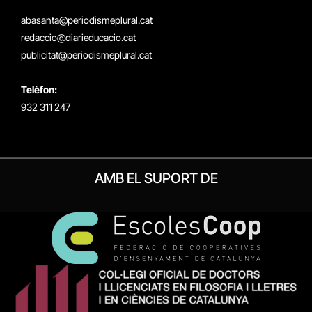
(Twitter)
abasanta@periodismeplural.cat
redaccio@diarieducacio.cat
publicitat@periodismeplural.cat
Telèfon:
932 311 247
AMB EL SUPORT DE