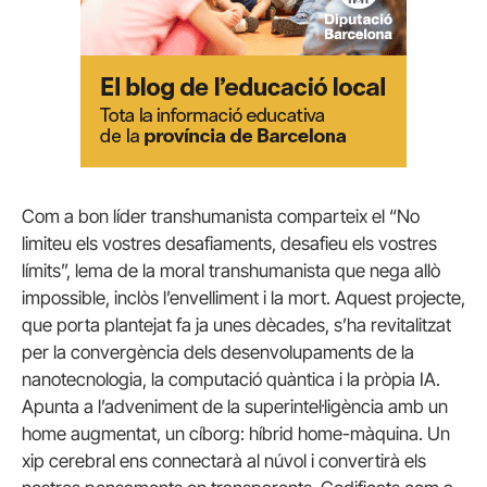
Com a bon líder transhumanista comparteix el “No
limiteu els vostres desafiaments, desafieu els vostres
límits”, lema de la moral transhumanista que nega allò
impossible, inclòs l’envelliment i la mort. Aquest projecte,
que porta plantejat fa ja unes dècades, s’ha revitalitzat
per la convergència dels desenvolupaments de la
nanotecnologia, la computació quàntica i la pròpia IA.
Apunta a l’adveniment de la superintel·ligència amb un
home augmentat, un cíborg: híbrid home-màquina. Un
xip cerebral ens connectarà al núvol i convertirà els