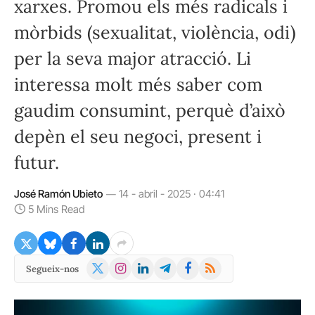
xarxes. Promou els més radicals i
mòrbids (sexualitat, violència, odi)
per la seva major atracció. Li
interessa molt més saber com
gaudim consumint, perquè d’això
depèn el seu negoci, present i
futur.
José Ramón Ubieto
14 - abril - 2025 · 04:41
5 Mins Read
X
Instagram
LinkedIn
Telegram
Facebook
RSS
Segueix-nos
(Twitter)