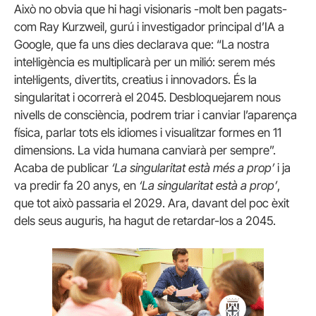
Això no obvia que hi hagi visionaris -molt ben pagats-
com Ray Kurzweil, gurú i investigador principal d’IA a
Google, que fa uns dies declarava que: “La nostra
intel·ligència es multiplicarà per un milió: serem més
intel·ligents, divertits, creatius i innovadors. És la
singularitat i ocorrerà el 2045. Desbloquejarem nous
nivells de consciència, podrem triar i canviar l’aparença
física, parlar tots els idiomes i visualitzar formes en 11
dimensions. La vida humana canviarà per sempre”.
Acaba de publicar
‘La singularitat està més a prop’
i ja
va predir fa 20 anys, en
‘La singularitat està a prop’
,
que tot això passaria el 2029. Ara, davant del poc èxit
dels seus auguris, ha hagut de retardar-los a 2045.