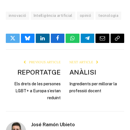
innovació
Intel·ligència artificial
opinió
tecnologia
Twitter
Bluesky
LinkedIn
Facebook
WhatsApp
Telegram
Email
Copy
Link
PREVIOUS ARTICLE
NEXT ARTICLE
REPORTATGE
ANÀLISI
Els drets de les persones
Ingredients per millorar la
LGBT+ a Europa s’estan
professió docent
reduint
José Ramón Ubieto