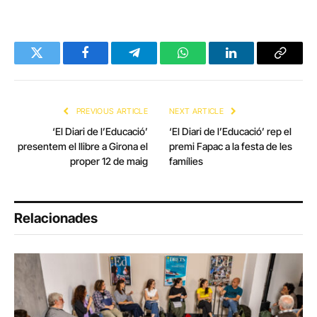
Twitter
Facebook
Telegram
WhatsApp
LinkedIn
Copy
Link
PREVIOUS ARTICLE
NEXT ARTICLE
‘El Diari de l’Educació’
‘El Diari de l’Educació’ rep el
presentem el llibre a Girona el
premi Fapac a la festa de les
proper 12 de maig
famílies
Relacionades