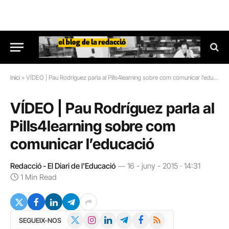
Inici
»
VÍDEO | Pau Rodríguez parla al Pills4learning sobre com comunicar l’educació
VÍDEO | Pau Rodríguez parla al
Pills4learning sobre com
comunicar l’educació
Redacció - El Diari de l'Educació
16 - juny - 2015 · 14:31
1 Min Read
X
Instagram
LinkedIn
Telegram
Facebook
RSS
SEGUEIX-NOS
(Twitter)