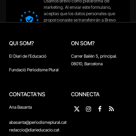
QUI SOM?
ON SOM?
El Diari de l'Educació
Carrer Bailén 5, principal.
08010, Barcelona
Fundació Periodisme Plural
CONTACTA'NS
CONNECTA
Ana Basanta
X
Instagram
Facebook
RSS
(Twitter)
abasanta@periodismeplural.cat
redaccio@diarieducacio.cat