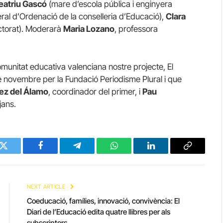
eatriu Gascó
(mare d’escola pública i enginyera
ral d’Ordenació de la conselleria d’Educació),
Clara
octorat). Moderarà
Maria Lozano
, professora
munitat educativa valenciana nostre projecte, El
 de novembre per la Fundació Periodisme Plural i que
rez del Álamo
, coordinador del primer, i
Pau
jans.
Twitter
Facebook
Telegram
WhatsApp
LinkedIn
Copy
Link
NEXT ARTICLE
Coeducació, famílies, innovació, convivència: El
Diari de l’Educació edita quatre llibres per als
subscriptors