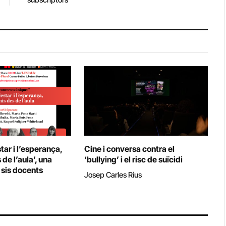
tar i l’esperança,
Cine i conversa contra el
de l’aula’, una
‘bullying’ i el risc de suïcidi
sis docents
Josep Carles Rius