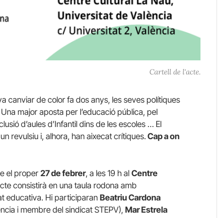
Cartell de l'acte.
a canviar de color fa dos anys, les seves polítiques
Una major aposta per l’educació pública, pel
lusió d’aules d’Infantil dins de les escoles … El
 revulsiu i, alhora, han aixecat crítiques.
Cap a on
re el proper
27 de febrer
, a les 19 h al
Centre
L’acte consistirà en una taula rodona amb
at educativa. Hi participaran
Beatriu Cardona
lència i membre del sindicat STEPV),
Mar Estrela