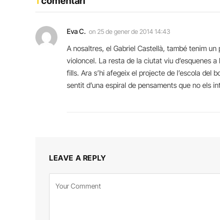
1
comentari
Eva C.
on
25 de gener de 2014 14:43
A nosaltres, el Gabriel Castellà, també tenim un 
violoncel. La resta de la ciutat viu d’esquenes 
fills. Ara s’hi afegeix el projecte de l’escola del 
sentit d’una espiral de pensaments que no els in
LEAVE A REPLY