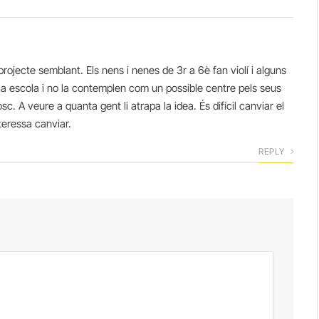
projecte semblant. Els nens i nenes de 3r a 6è fan violí i alguns
a la escola i no la contemplen com un possible centre pels seus
bosc. A veure a quanta gent li atrapa la idea. És difícil canviar el
teressa canviar.
REPLY