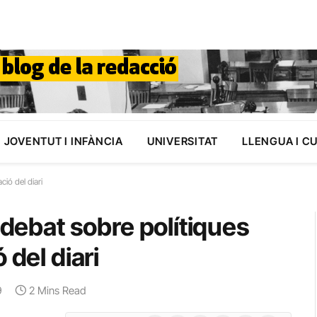
JOVENTUT I INFÀNCIA
UNIVERSITAT
LLENGUA I C
ció del diari
 debat sobre polítiques
 del diari
9
2 Mins Read