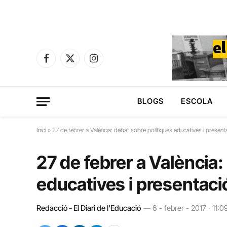
Facebook
X
Instagram
(Twitter)
BLOGS
ESCOLA
Inici
»
27 de febrer a València: debat sobre polítiques educatives i presenta
27 de febrer a València:
educatives i presentació
Redacció - El Diari de l'Educació
6 - febrer - 2017 · 11:0