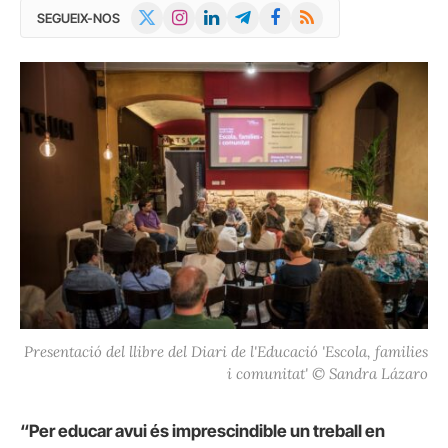
X
Instagram
LinkedIn
Telegram
Facebook
RSS
SEGUEIX-NOS
(Twitter)
Presentació del llibre del Diari de l'Educació 'Escola, families
i comunitat' © Sandra Lázaro
“Per educar avui és imprescindible un treball en