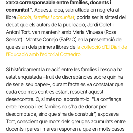
xarxa corresponsable entre famílies, docents i
comunitat”
. Aquesta idea, subratllada en negreta al
llibre
Escola, famílies i comunitat
, podria ser la síntesi del
debat que els autors de la publicació, Jordi Collet i
Antoni Tort, van mantenir amb Maria Vinuesa (Rosa
Sensat) i Montse Conejo (FaPaC) en la presentació del
que és un dels primers llibres de
la col·lecció d’El Diari de
l’Educació amb l’editorial Octaedro
.
Si històricament la relació entre les famílies i l’escola ha
estat enquistada –fruit de discrepàncies sobre quin ha
de ser el seu paper–, durant l’acte es va constatar que
cada cop més centres estant resolent aquest
desencontre. O, si més no, abordant-lo. “La confiança
entre l’escola i les famílies no s’ha de donar per
descomptada, sinó que s’ha de construir”, exposava
Tort, conscient que molts dels greuges acumulats entre
docents i pares i mares responen a que en molts casos