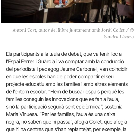
Antoni Tort, autor del llibre juntament amb Jordi Collet / ©
Sandra Lázaro
Els participants a la taula de debat, que va tenir lloc a
l’Espai Ferrer i Guàrdia i va comptar amb la conducció
del periodista i pedagog Jaume Carbonell, van coincidir
en que les escoles han de poder compartir el seu
projecte educatiu amb les famílies i amb altres elements
de l’entorn escolar. “Hem de buscar espais perquè les
famílies coneguin les innovacions que es fan a l’aula,
sinó la participació seguirà sent epidèrmica”, sostenia
Maria Vinuesa. “Per les famílies, l’aula és una caixa
negra, no saben què hi passa”, afegia Collet, que afegia
que hi ha centres que s’han replantejat, per exemple, la