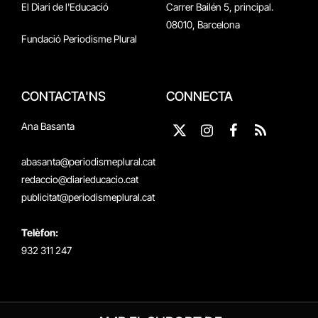
El Diari de l'Educació
Carrer Bailén 5, principal.
08010, Barcelona
Fundació Periodisme Plural
CONTACTA'NS
CONNECTA
Ana Basanta
X
Instagram
Facebook
RSS
(Twitter)
abasanta@periodismeplural.cat
redaccio@diarieducacio.cat
publicitat@periodismeplural.cat
Telèfon:
932 311 247