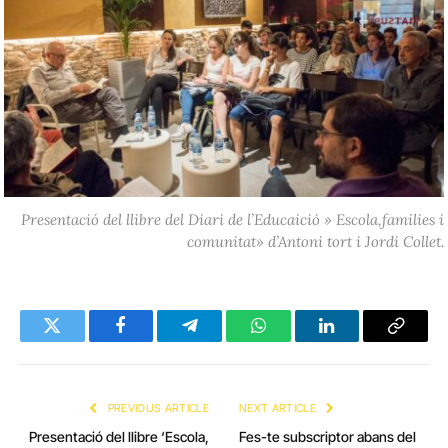
Presentació del llibre del Diari de l’Educaició » Escola,families i
comunitat» d’Antoni tort i Jordi Collet.
Twitter
Facebook
Telegram
WhatsApp
LinkedIn
Copy
Link
PREVIOUS ARTICLE
NEXT ARTICLE
Presentació del llibre ‘Escola,
Fes-te subscriptor abans del