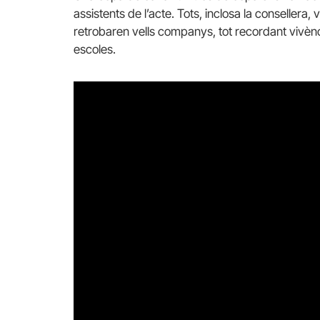
assistents de l’acte. Tots, inclosa la consellera, 
retrobaren vells companys, tot recordant vivèn
escoles.