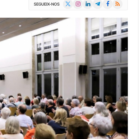
X
Instagram
LinkedIn
Telegram
Facebook
RSS
SEGUEIX-NOS
(Twitter)