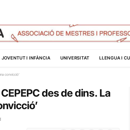
JOVENTUT I INFÀNCIA
UNIVERSITAT
LLENGUA I C
una convicció’
El CEPEPC des de dins. La
onvicció’
d