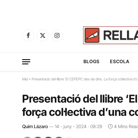
Facebook
X
Instagram
(Twitter)
BLOGS
ESCOLA
Inici
»
Presentació del llibre ‘El CEPEPC des de dins. La força col·lectiva d’
Presentació del llibre ‘
força col·lectiva d’una c
Quim Lázaro
14 - juny - 2024 · 08:29
4 Mins Rea