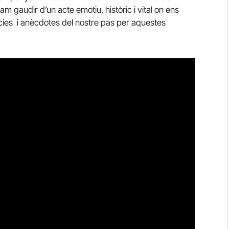
vam gaudir d’un acte emotiu, històric i vital on ens
cies i anècdotes del nostre pas per aquestes