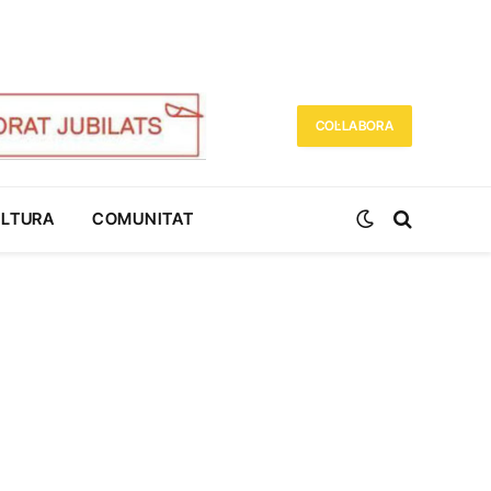
COL·LABORA
ULTURA
COMUNITAT