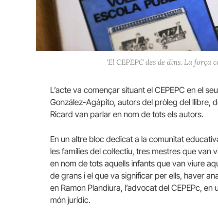
‘El CEPEPC des de dins. La força c
L’acte va començar situant el CEPEPC en el seu 
González-Agàpito, autors del pròleg del llibre, 
Ricard van parlar en nom de tots els autors.
En un altre bloc dedicat a la comunitat educat
les famílies del col·lectiu, tres mestres que van 
en nom de tots aquells infants que van viure aqu
de grans i el que va significar per ells, haver
en Ramon Plandiura, l’advocat del CEPEPc, en un
món jurídic.