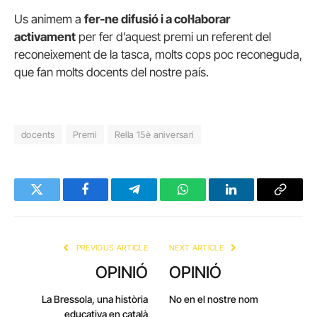
Us animem a
fer-ne difusió i a col·laborar
activament
per fer d’aquest premi un referent del
reconeixement de la tasca, molts cops poc reconeguda,
que fan molts docents del nostre país.
docents
Premi
Rella 15è aniversari
Twitter
Facebook
Telegram
WhatsApp
LinkedIn
Copy
Link
PREVIOUS ARTICLE
NEXT ARTICLE
OPINIÓ
OPINIÓ
La Bressola, una història
No en el nostre nom
educativa en català