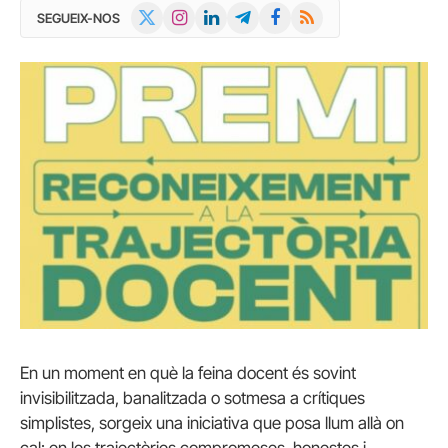
X
Instagram
LinkedIn
Telegram
Facebook
RSS
SEGUEIX-NOS
(Twitter)
En un moment en què la feina docent és sovint
invisibilitzada, banalitzada o sotmesa a crítiques
simplistes, sorgeix una iniciativa que posa llum allà on
cal: en les trajectòries compromeses, honestes i