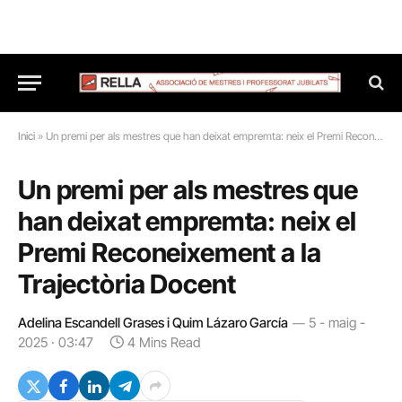
Inici
»
Un premi per als mestres que han deixat empremta: neix el Premi Reconeixement a la Trajectòria Docent
Un premi per als mestres que
han deixat empremta: neix el
Premi Reconeixement a la
Trajectòria Docent
Adelina Escandell Grases i Quim Lázaro García
5 - maig -
2025 · 03:47
4 Mins Read