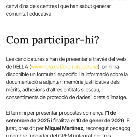
canvi dins dels centres i que han sabut generar
comunitat educativa.
Com participar-hi?
Les candidatures s’han de presentar a través del web
de RELLA (
www.rella.cat/premitrajectoria
), on hi ha
disponible un formulari específic i la informació sobre la
documentació a adjuntar: memòria justificativa dels
mèrits, adhesions d’altres entitats si escau, i
consentiments de protecció de dades i drets d’imatge.
El termini per presentar propostes comença l’
1 de
setembre de 2025
i finalitza el
10 de gener de 2026
. El
jurat, presidit per
Miquel Martínez
, reconegut pedagog
i membre fundador del GREM i integrat per tres