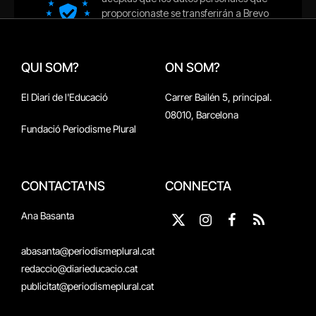
QUI SOM?
ON SOM?
El Diari de l'Educació
Carrer Bailén 5, principal.
08010, Barcelona
Fundació Periodisme Plural
CONTACTA'NS
CONNECTA
Ana Basanta
X
Instagram
Facebook
RSS
(Twitter)
abasanta@periodismeplural.cat
redaccio@diarieducacio.cat
publicitat@periodismeplural.cat