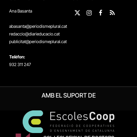
Ana Basanta
X
Instagram
Facebook
RSS
(Twitter)
abasanta@periodismeplural.cat
redaccio@diarieducacio.cat
publicitat@periodismeplural.cat
Telèfon:
932 311 247
AMB EL SUPORT DE