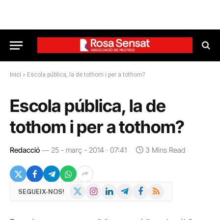
Inici
»
Escola pública, la de tothom i per a tothom?
Escola pública, la de
tothom i per a tothom?
Redacció
25 - març - 2014 · 07:41
3 Mins Read
X
Instagram
LinkedIn
Telegram
Facebook
RSS
SEGUEIX-NOS!
(Twitter)