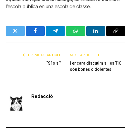
l’escola pública en una escola de classe.
Twitter
Facebook
Telegram
WhatsApp
LinkedIn
Copy
Link
PREVIOUS ARTICLE
NEXT ARTICLE
“Sí o sí”
I encara discutim si les TIC
són bones o dolentes!
Redacció