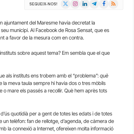
X
Instagram
LinkedIn
Telegram
Facebook
RSS
SEGUEIX-NOS!
(Twitter)
e un ajuntament del Maresme havia decretat la
del seu municipi. Al Facebook de Rosa Sensat, que es
tant a favor de la mesura com en contra.
i instituts sobre aquest tema? Em sembla que el que
e als instituts ens trobem amb el “problema”:
què
e la meva taula sempre hi havia dos o tres mòbils
 o mare els passés a recollir. Què hem après tots
’ús quotidià per a gent de totes les edats i de totes
ue un telèfon: fan de rellotge, d’agenda, de càmera de
mb la connexió a Internet, ofereixen molta informació