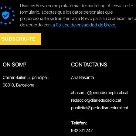
ON SOM?
CONTACTA'NS
Carrer Bailén 5, principal.
Ana Basanta
08010, Barcelona
abasanta@periodismeplural.cat
redaccio@diarieducacio.cat
publicitat@periodismeplural.cat
Telèfon:
932 311 247