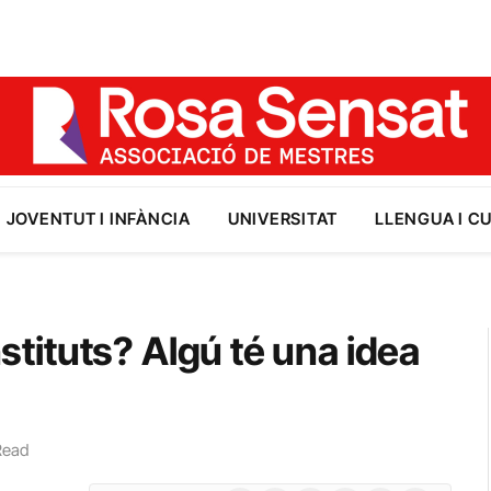
JOVENTUT I INFÀNCIA
UNIVERSITAT
LLENGUA I C
nstituts? Algú té una idea
Read