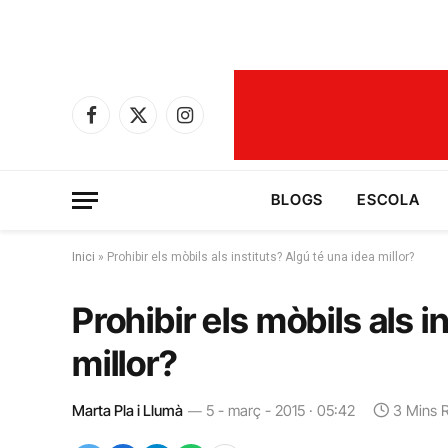
Facebook
X
Instagram
(Twitter)
BLOGS
ESCOLA
Inici
»
Prohibir els mòbils als instituts? Algú té una idea millor?
Prohibir els mòbils als i
millor?
Marta Pla i Llumà
5 - març - 2015 · 05:42
3 Mins 