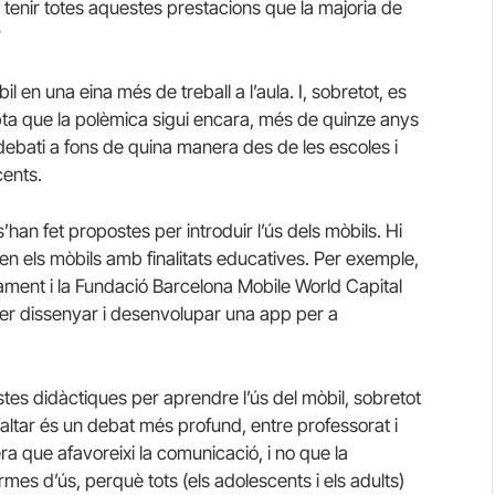
a tenir totes aquestes prestacions que la majoria de
?
il en una eina més de treball a l’aula. I, sobretot, es
bta que la polèmica sigui encara, més de quinze anys
s debati a fons de quina manera des de les escoles i
cents.
han fet propostes per introduir l’ús dels mòbils. Hi
en els mòbils amb finalitats educatives. Per exemple,
ent i la Fundació Barcelona Mobile World Capital
er dissenyar i desenvolupar una app per a
es didàctiques per aprendre l’ús del mòbil, sobretot
faltar és un debat més profund, entre professorat i
a que afavoreixi la comunicació, i no que la
ormes d’ús, perquè tots (els adolescents i els adults)