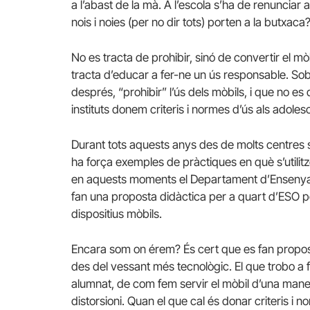
a l’abast de la mà. A l’escola s’ha de renunciar 
nois i noies (per no dir tots) porten a la butxaca
No es tracta de prohibir, sinó de convertir el mòb
tracta d’educar a fer-ne un ús responsable. So
després, “prohibir” l’ús dels mòbils, i que no e
instituts donem criteris i normes d’ús als adoles
Durant tots aquests anys des de molts centres s’
ha força exemples de pràctiques en què s’utilitz
en aquests moments el Departament d’Ensenyam
fan una proposta didàctica per a quart d’ESO p
dispositius mòbils.
Encara som on érem? És cert que es fan propost
des del vessant més tecnològic. El que trobo a 
alumnat, de com fem servir el mòbil d’una maner
distorsioni. Quan el que cal és donar criteris i n