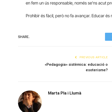
en fem un ús responsable, només se’ns acut pro
Prohibir és fàcil, però no fa avançar. Educar és m
SHARE.
PREVIOUS ARTICLE
«Pedagogia» sistèmica: educació o
esoterisme?
Marta Pla i Llumà