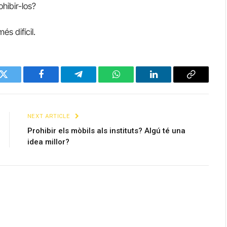
hibir-los?
és difícil.
Twitter
Facebook
Telegram
WhatsApp
LinkedIn
Copy
Link
NEXT ARTICLE
Prohibir els mòbils als instituts? Algú té una
idea millor?