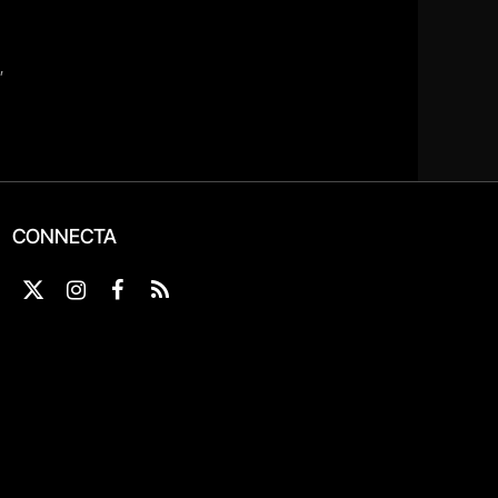
CONNECTA
X
Instagram
Facebook
RSS
(Twitter)