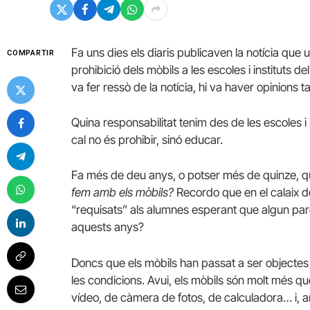
Fa uns dies els diaris publicaven la notícia qu
COMPARTIR
prohibició dels mòbils a les escoles i instituts 
va fer ressò de la notícia, hi va haver opinions 
Quina responsabilitat tenim des de les escoles 
cal no és prohibir, sinó educar.
Fa més de deu anys, o potser més de quinze, qu
fem amb els mòbils?
Recordo que en el calaix d
“requisats” als alumnes esperant que algun pare
aquests anys?
Doncs que els mòbils han passat a ser objectes d
les condicions. Avui, els mòbils són molt més q
vídeo, de càmera de fotos, de calculadora… i, a