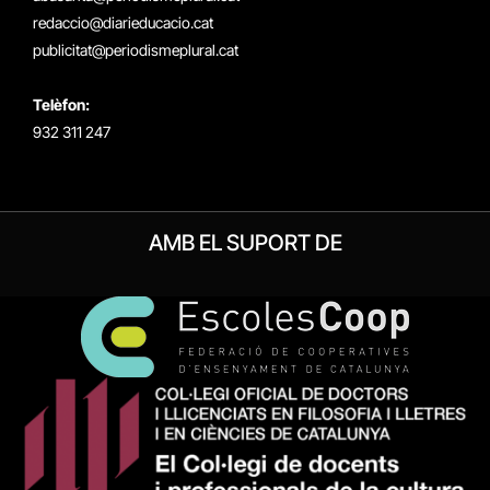
redaccio@diarieducacio.cat
publicitat@periodismeplural.cat
Telèfon:
932 311 247
AMB EL SUPORT DE