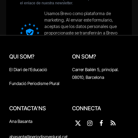
QUI SOM?
ON SOM?
El Diari de l'Educació
Carrer Bailén 5, principal.
08010, Barcelona
Fundació Periodisme Plural
CONTACTA'NS
CONNECTA
Ana Basanta
X
Instagram
Facebook
RSS
(Twitter)
abasanta@periodismeplural.cat