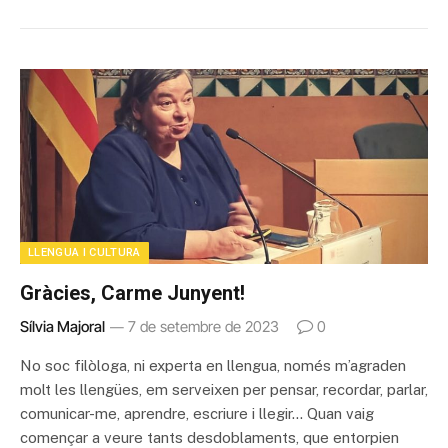
LLENGUA I CULTURA
Gràcies, Carme Junyent!
Sílvia Majoral
7 de setembre de 2023
0
No soc filòloga, ni experta en llengua, només m’agraden
molt les llengües, em serveixen per pensar, recordar, parlar,
comunicar-me, aprendre, escriure i llegir… Quan vaig
començar a veure tants desdoblaments, que entorpien