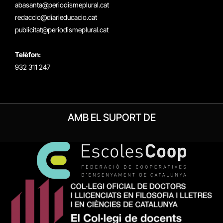
abasanta@periodismeplural.cat
redaccio@diarieducacio.cat
publicitat@periodismeplural.cat
Telèfon:
932 311 247
AMB EL SUPORT DE