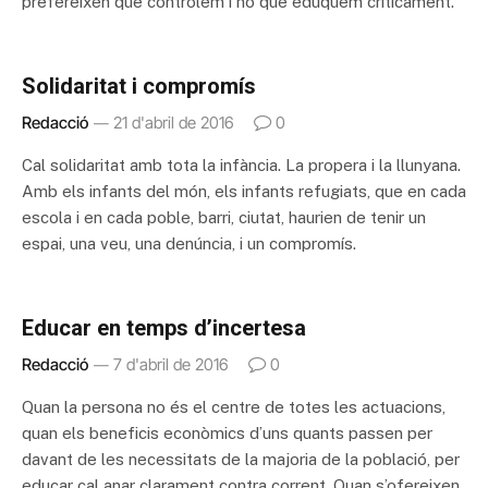
prefereixen que controlem i no que eduquem críticament.
Solidaritat i compromís
Redacció
21 d'abril de 2016
0
Cal solidaritat amb tota la infància. La propera i la llunyana.
Amb els infants del món, els infants refugiats, que en cada
escola i en cada poble, barri, ciutat, haurien de tenir un
espai, una veu, una denúncia, i un compromís.
Educar en temps d’incertesa
Redacció
7 d'abril de 2016
0
Quan la persona no és el centre de totes les actuacions,
quan els beneficis econòmics d’uns quants passen per
davant de les necessitats de la majoria de la població, per
educar cal anar clarament contra corrent. Quan s’ofereixen