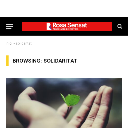
Inici
»
solidaritat
BROWSING:
SOLIDARITAT