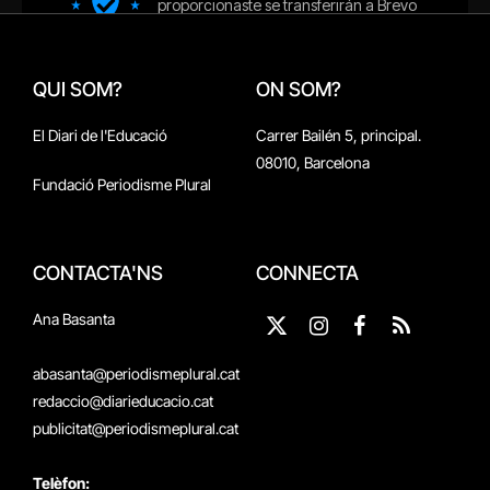
QUI SOM?
ON SOM?
El Diari de l'Educació
Carrer Bailén 5, principal.
08010, Barcelona
Fundació Periodisme Plural
CONTACTA'NS
CONNECTA
Ana Basanta
X
Instagram
Facebook
RSS
(Twitter)
abasanta@periodismeplural.cat
redaccio@diarieducacio.cat
publicitat@periodismeplural.cat
Telèfon: