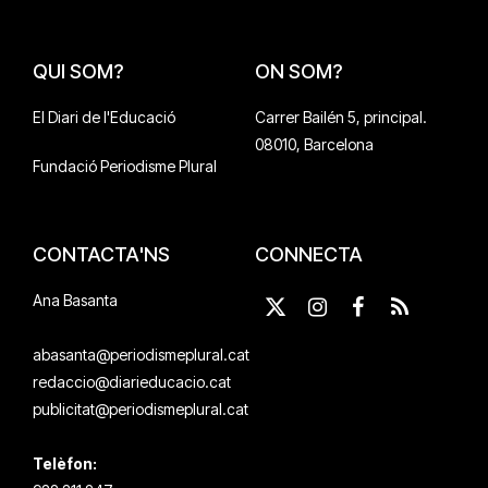
QUI SOM?
ON SOM?
El Diari de l'Educació
Carrer Bailén 5, principal.
08010, Barcelona
Fundació Periodisme Plural
CONTACTA'NS
CONNECTA
Ana Basanta
X
Instagram
Facebook
RSS
(Twitter)
abasanta@periodismeplural.cat
redaccio@diarieducacio.cat
publicitat@periodismeplural.cat
Telèfon: