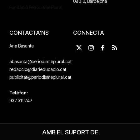
08010, Barcelona
Fundació Periodisme Plural
CONTACTA'NS
CONNECTA
Ana Basanta
X
Instagram
Facebook
RSS
(Twitter)
abasanta@periodismeplural.cat
redaccio@diarieducacio.cat
publicitat@periodismeplural.cat
Telèfon:
932 311 247
AMB EL SUPORT DE