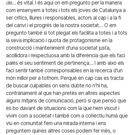
de
… és vital. I és aquí on em pregunto per la manera
com ensenyem a totes i tots els joves de Catalunya a
ser crítics, lliures i responsables, actors al cap i a la fi
del canvi i el progrés de la nostra societat… O em
pregunto també si tot plegat els facilita a totes i a tots
la seva implicació i quota de protagonisme en la
construcció i manteniment d’una societat justa,
acollidora i respectuosa amb la diferència que els faci
palès el seu sentiment de pertinença… I amb això els
faci sentir també corresponsables en la recerca d’un
món millor per a tothom. Perquè en cap cas es tracta
de buscar culpables on sens dubte no n’hi ha,
contràriament al que han pretès en altres aspectes
alguns mitjans de comunicació, però sí que penso que
és bo davant de situacions com la que hem viscut i
vivim com a societat i també com a col·lectiu humà que
viu en comunitat fem una mirada interna i ens
preguntem quines altres coses podem fer més, o