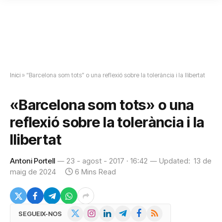
Inici
»
“Barcelona som tots” o una reflexió sobre la tolerància i la llibertat
«Barcelona som tots» o una
reflexió sobre la tolerància i la
llibertat
Antoni Portell
23 - agost - 2017 · 16:42
Updated:
13 de
maig de 2024
6 Mins Read
X
Instagram
LinkedIn
Telegram
Facebook
RSS
SEGUEIX-NOS
(Twitter)