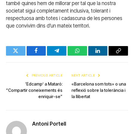
també quines hem de millorar per tal que la nostra
societat sigui completament inclusiva, tolerant i
respectuosa amb totes i cadascuna de les persones
que convivim dins d’un mateix territori.
Twitter
Facebook
Telegram
WhatsApp
LinkedIn
Copy
Link
PREVIOUS ARTICLE
NEXT ARTICLE
‘Edcamp’ a Mataró:
«Barcelona som tots» o una
“Compartir coneixements és
reflexió sobre la tolerància i
enriquir-se”
la llibertat
Antoni Portell