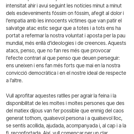
intensitat ahir i avui seguint les notícies minut a minut
dels esdeveniments fóssim on fóssim, afegit al dolor i
l’empatia amb les innocents víctimes que van patir el
salvatge atac estic segur que a totes i a tots ens ha
portat a refermar la nostra voluntat i aposta per la pau
mundial, més enllà d’ideologies i de creences. Aquests
atacs, penso, que no fan res més que provocar
l’efecte contrari al que penso que deuen perseguir:
ens uneixen i ens fan més forts que mai en la nostra
convicció democràtica i en el nostre ideal de respecte
a l’altre.
Vull aprofitar aquestes ratlles per agrair la feina i la
disponibilitat de les moltes i moltes persones que des
del matiex dijous van fer possible que enmig del caos
generat tothom, qualsevol persona i a qualsevol lloc,
se sentís acollida, ajudada, acompanyada i, al cap i a la
fi, reconfortada. Així, vull començar per un clar