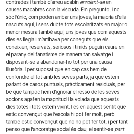
contrades i també d’arreu acabin
enrolant-se
en
causes macabres com la viscuda. Em pregunto, i no
sóc l’únic, com poden arribar uns joves, la majoria d’ells
nascuts aquí, i sens dubte tots escolaritzats en major o
menor mesura també aquí, uns joves que com aquests
dies es llegia i m’arribava per coneguts que els
coneixien, reservats, seriosos i tímids puguin caure en
el parany del fanatisme de manera tan salvatge i
disposant-se a abandonar-ho tot per una causa
il·lusòria. I per suposat que en cap cas hem de
confondre el tot amb les seves parts, ja que estem
parlant de casos puntuals, pràcticament residuals, per
bé que tampoc hem d’ignorar el ressò de les seves
accions agafen la magnitud i la volada que aquests
dies totes i tots estem vivint. I és en aquest sentit que
estic convençut que l’escola hi pot fer molt, però
també estic convençut que no ho pot fer tot, i per tant
penso que l’ancoratge social és clau, el sentir-se
part