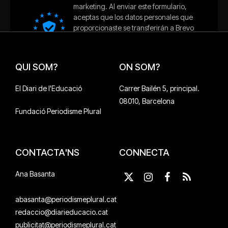
QUI SOM?
ON SOM?
El Diari de l'Educació
Carrer Bailén 5, principal.
08010, Barcelona
Fundació Periodisme Plural
CONTACTA'NS
CONNECTA
Ana Basanta
X
Instagram
Facebook
RSS
(Twitter)
abasanta@periodismeplural.cat
redaccio@diarieducacio.cat
publicitat@periodismeplural.cat