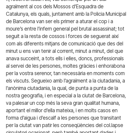
agraïment al cos dels Mossos d’Esquadra de
Catalunya, els quals, juntament amb la Policia Municipal
de Barcelona van ser els primer a aturar el cop i a
moure’s entre l’infern general pel brutal assassinat; tot
seguit a la resta de cossos i forces de seguerat així
com als diferents mitjans de comunicació que des del
minut u ens van tenir al corrent, minut a minut, del que
anava succeint, a tots ells i elles, doncs, professionals
al servei de les persones, moltes gràcies i enhorabona
per la vostra serenor, tan necessària en moments com
els viscuts. Segueixo amb l’agraïment a la ciutadania, a
l’anònima ciutadania, la qual, de punta a punta de la
nostra geografia, i en especial a la ciutat de Barcelona,
va palesar un cop més la seva gran qualitat humana,
aportant el millor d’ella mateixa, i en molts casos en
forma d’aigua i d’escalf a les persones que transitant
per la ciutat van patir les conseqüències del col.lapse
circulatori ocasionat, però també aportant dades i