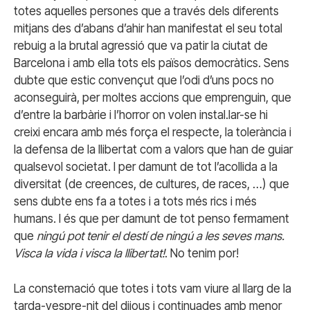
totes aquelles persones que a través dels diferents
mitjans des d’abans d’ahir han manifestat el seu total
rebuig a la brutal agressió que va patir la ciutat de
Barcelona i amb ella tots els països democràtics. Sens
dubte que estic convençut que l’odi d’uns pocs no
aconseguirà, per moltes accions que emprenguin, que
d’entre la barbàrie i l’horror on volen instal.lar-se hi
creixi encara amb més força el respecte, la tolerància i
la defensa de la llibertat com a valors que han de guiar
qualsevol societat. I per damunt de tot l’acollida a la
diversitat (de creences, de cultures, de races, …) que
sens dubte ens fa a totes i a tots més rics i més
humans. I és que per damunt de tot penso fermament
que
ningú pot tenir el destí de ningú a les seves mans.
Visca la vida i visca la llibertat!
. No tenim por!
La consternació que totes i tots vam viure al llarg de la
tarda-vespre-nit del dijous i continuades amb menor