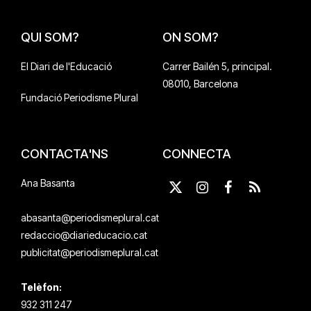
QUI SOM?
ON SOM?
El Diari de l'Educació
Carrer Bailén 5, principal.
08010, Barcelona
Fundació Periodisme Plural
CONTACTA'NS
CONNECTA
Ana Basanta
X
Instagram
Facebook
RSS
(Twitter)
abasanta@periodismeplural.cat
redaccio@diarieducacio.cat
publicitat@periodismeplural.cat
Telèfon:
932 311 247