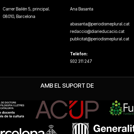
Carrer Bailén 5, principal.
Ana Basanta
08010, Barcelona
abasanta@periodismeplural.cat
redaccio@diarieducacio.cat
publicitat@periodismeplural.cat
Telèfon:
932 311 247
AMB EL SUPORT DE