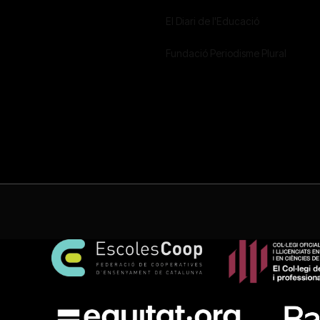
El Diari de l'Educació
Fundació Periodisme Plural