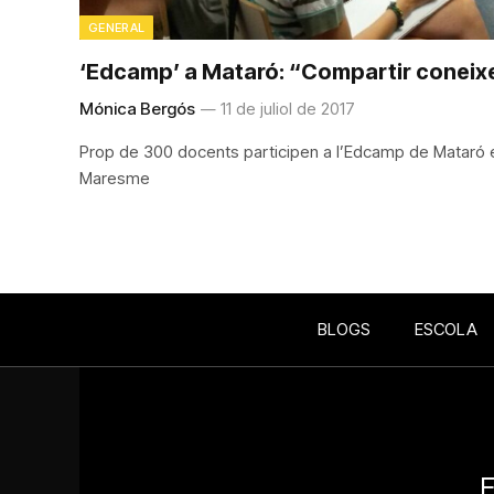
GENERAL
‘Edcamp’ a Mataró: “Compartir coneix
Mónica Bergós
11 de juliol de 2017
Prop de 300 docents participen a l’Edcamp de Mataró en
Maresme
BLOGS
ESCOLA