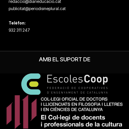
redaccio@diarieducacio.cat
publicitat@periodismeplural.cat
Telèfon:
932 311 247
AMB EL SUPORT DE