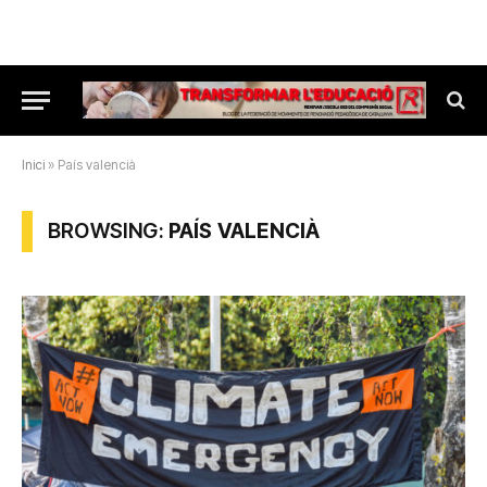
Inici
»
País valencià
BROWSING:
PAÍS VALENCIÀ