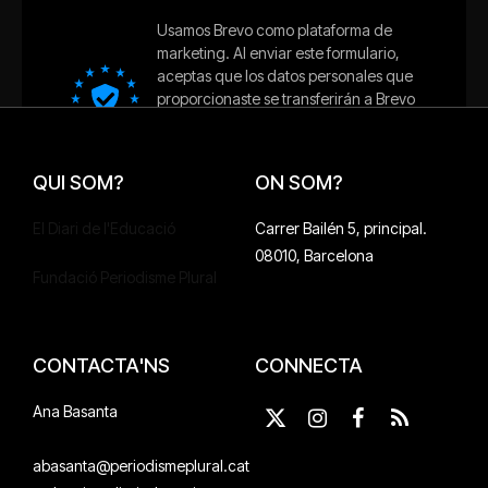
QUI SOM?
ON SOM?
El Diari de l'Educació
Carrer Bailén 5, principal.
08010, Barcelona
Fundació Periodisme Plural
CONTACTA'NS
CONNECTA
Ana Basanta
X
Instagram
Facebook
RSS
(Twitter)
abasanta@periodismeplural.cat