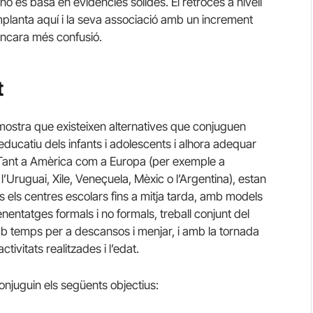
 es basa en evidències sòlides. El retrocés a nivell
implanta aquí i la seva associació amb un increment
 encara més confusió.
t
demostra que existeixen alternatives que conjuguen
it educatiu dels infants i adolescents i alhora adequar
. Tant a Amèrica com a Europa (per exemple a
l’Uruguai, Xile, Veneçuela, Mèxic o l’Argentina), estan
ls els centres escolars fins a mitja tarda, amb models
enentatges formals i no formals, treball conjunt del
mb temps per a descansos i menjar, i amb la tornada
tivitats realitzades i l’edat.
onjuguin els següents objectius: