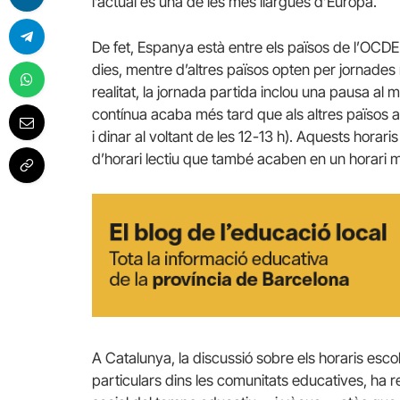
l’actual és una de les més llargues d’Europa.
De fet, Espanya està entre els països de l’OC
dies, mentre d’altres països opten per jornades
realitat, la jornada partida inclou una pausa al m
contínua acaba més tard que als altres països 
i dinar al voltant de les 12-13 h). Aquests horari
d’horari lectiu que també acaben en un horari m
A Catalunya, la discussió sobre els horaris escol
particulars dins les comunitats educatives, ha r