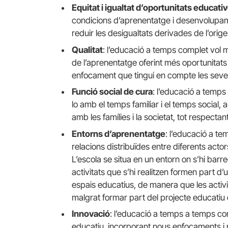
Equitat i igualtat d’oportunitats educati
condicions d’aprenentatge i desenvolupament
reduir les desigualtats derivades de l’orige
Qualitat
: l’educació a temps complet vol m
de l’aprenentatge oferint més oportunitats 
enfocament que tingui en compte les seves 
Funció social de cura
: l’educació a temps
lo amb el temps familiar i el temps social, a
amb les famílies i la societat, tot respectant
Entorns d’aprenentatge
: l’educació a te
relacions distribuïdes entre diferents actor
L’escola se situa en un entorn on s’hi barre
activitats que s’hi realitzen formen part d
espais educatius, de manera que les activita
malgrat formar part del projecte educatiu 
Innovació
: l’educació a temps a temps com
educatiu, incorporant nous enfocaments i 