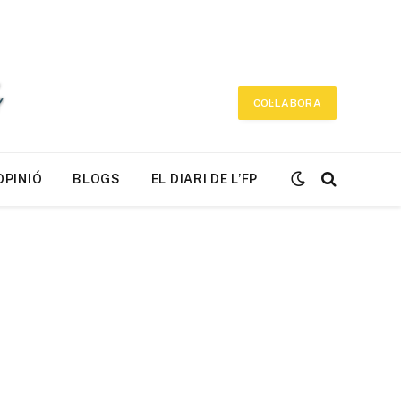
COL·LABORA
OPINIÓ
BLOGS
EL DIARI DE L’FP