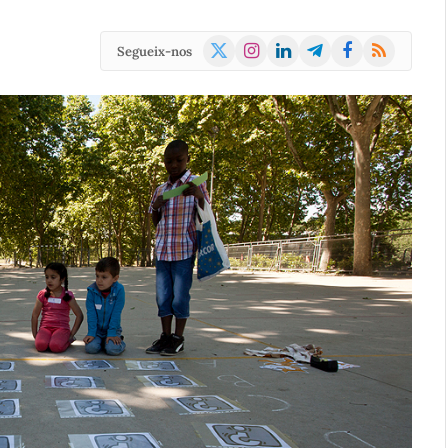
X
Instagram
LinkedIn
Telegram
Facebook
RSS
Segueix-nos
(Twitter)