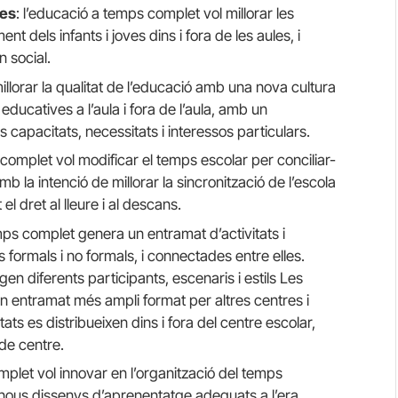
ves
: l’educació a temps complet vol millorar les
 dels infants i joves dins i fora de les aules, i
n social.
illorar la qualitat de l’educació amb una nova cultura
educatives a l’aula i fora de l’aula, amb un
capacitats, necessitats i interessos particulars.
 complet vol modificar el temps escolar per conciliar-
mb la intenció de millorar la sincronització de l’escola
 el dret al lleure i al descans.
mps complet genera un entramat d’activitats i
s formals i no formals, i connectades entre elles.
gen diferents participants, escenaris i estils Les
’un entramat més ampli format per altres centres i
ts es distribueixen dins i fora del centre escolar,
de centre.
plet vol innovar en l’organització del temps
nous dissenys d’aprenentatge adequats a l’era