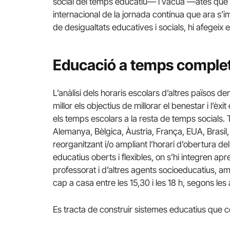
social del temps educatiu— i vàcua —atès que no
internacional de la jornada contínua que ara s’
de desigualtats educatives i socials, hi afegeix
Educació a temps comple
L’anàlisi dels horaris escolars d’altres països 
millor els objectius de millorar el benestar i l’èx
els temps escolars a la resta de temps socials
Alemanya, Bèlgica, Àustria, França, EUA, Brasil, 
reorganitzant i/o ampliant l’horari d’obertura de
educatius oberts i flexibles, on s’hi integren apr
professorat i d’altres agents socioeducatius, a
cap a casa entre les 15,30 i les 18 h, segons les ac
Es tracta de construir sistemes educatius que c