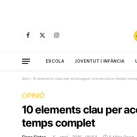
Facebook
X
Instagram
(Twitter)
ESCOLA
JOVENTUT I INFÀNCIA
Inici
»
10 elements clau per aconseguir una escola a temps com
OPINIÓ
10 elements clau per ac
temps complet