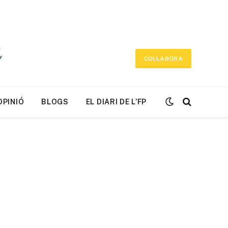
COL·LABORA
OPINIÓ
BLOGS
EL DIARI DE L’FP