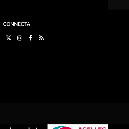
CONNECTA
X
Instagram
Facebook
RSS
(Twitter)