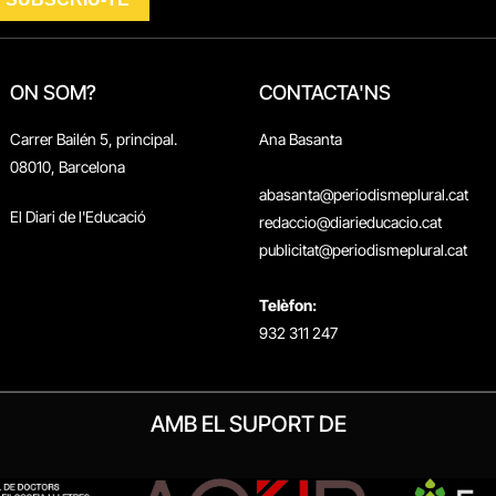
ON SOM?
CONTACTA'NS
Carrer Bailén 5, principal.
Ana Basanta
08010, Barcelona
abasanta@periodismeplural.cat
El Diari de l'Educació
redaccio@diarieducacio.cat
publicitat@periodismeplural.cat
Telèfon:
932 311 247
AMB EL SUPORT DE