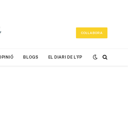
COL·LABORA
OPINIÓ
BLOGS
EL DIARI DE L’FP