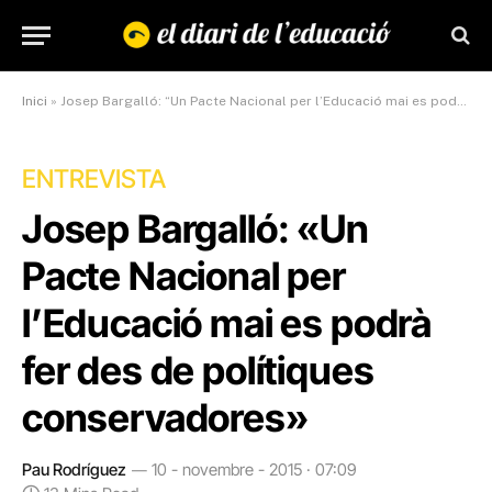
Inici
»
Josep Bargalló: “Un Pacte Nacional per l’Educació mai es podrà fer des de polítiques conservadores”
ENTREVISTA
Josep Bargalló: «Un
Pacte Nacional per
l’Educació mai es podrà
fer des de polítiques
conservadores»
Pau Rodríguez
10 - novembre - 2015 · 07:09