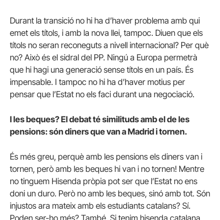
Durant la transició no hi ha d’haver problema amb qui
emet els títols, i amb la nova llei, tampoc. Diuen que els
títols no seran reconeguts a nivell internacional? Per què
no? Això és el sidral del PP.
Ningú a Europa permetrà
que hi hagi una generació sense títols en un país. És
impensable. I tampoc no hi ha d’haver motius per
pensar que l’Estat no els faci durant una negociació.
I les beques? El debat té similituds amb el de les
pensions: són diners que van a Madrid i tornen.
És més greu, perquè amb les pensions els diners van i
tornen, però amb les beques hi van i no tornen! Mentre
no tinguem Hisenda pròpia pot ser que l’Estat no ens
doni un duro. Però no amb les beques, sinó amb tot. Són
injustos ara mateix amb els estudiants catalans? Sí.
Poden ser-ho més? També. Si tenim hisenda catalana