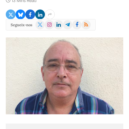
13 Mins Read
X
Instagram
LinkedIn
Telegram
Facebook
RSS
Segueix-nos
(Twitter)