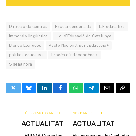
Direcció de centres
Escola concertada
ILP educativa
Immersió lingüística
Llei d'Educació de Catalunya
Llei de Llengües
Pacte Nacional per l'Educació+
política educativa
Procés d'independència
Sisena hora
Twitter
Bluesky
LinkedIn
Facebook
WhatsApp
Telegram
Email
Copy
Link
PREVIOUS ARTICLE
NEXT ARTICLE
ACTUALITAT
ACTUALITAT
HUMOR: Currículum
Els nens miners de Cambodja