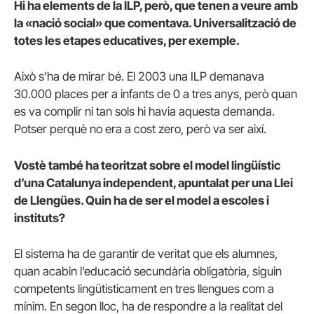
Hi ha elements de la ILP, però, que tenen a veure amb
la «nació social» que comentava. Universalització de
totes les etapes educatives, per exemple.
Això s’ha de mirar bé. El 2003 una ILP demanava
30.000 places per a infants de 0 a tres anys, però quan
es va complir ni tan sols hi havia aquesta demanda.
Potser perquè no era a cost zero, però va ser així.
Vostè també ha teoritzat sobre el model lingüístic
d’una Catalunya independent, apuntalat per una Llei
de Llengües. Quin ha de ser el model a escoles i
instituts?
El sistema ha de garantir de veritat que els alumnes,
quan acabin l’educació secundària obligatòria, siguin
competents lingütisticament en tres llengues com a
mínim. En segon lloc, ha de respondre a la realitat del