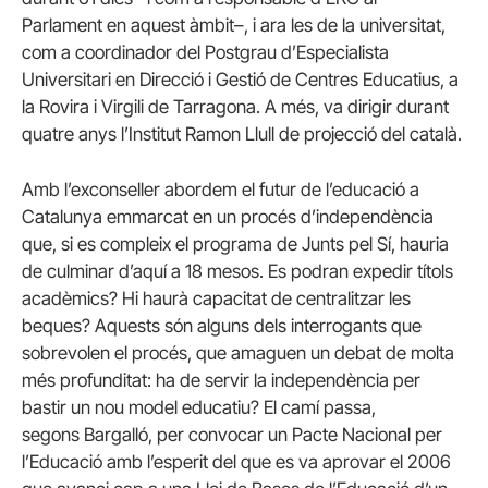
Parlament en aquest àmbit–, i ara les de la universitat,
com a coordinador del Postgrau d’Especialista
Universitari en Direcció i Gestió de Centres Educatius, a
la Rovira i Virgili de Tarragona. A més, va dirigir durant
quatre anys l’Institut Ramon Llull de projecció del català.
Amb l’exconseller abordem el futur de l’educació a
Catalunya emmarcat en un procés d’independència
que, si es compleix el programa de Junts pel Sí, hauria
de culminar d’aquí a 18 mesos. Es podran expedir títols
acadèmics? Hi haurà capacitat de centralitzar les
beques? Aquests són alguns dels interrogants que
sobrevolen el procés, que amaguen un debat de molta
més profunditat: ha de servir la independència per
bastir un nou model educatiu? El camí passa,
segons Bargalló, per convocar un Pacte Nacional per
l’Educació amb l’esperit del que es va aprovar el 2006