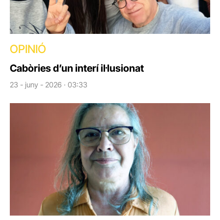
OPINIÓ
Cabòries d’un interí il·lusionat
23 - juny - 2026 · 03:33