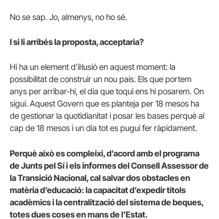
No se sap. Jo, almenys, no ho sé.
I si li arribés la proposta, acceptaria?
Hi ha un element d’il·lusió en aquest moment: la
possibilitat de construir un nou país. Els que portem
anys per arribar-hi, el dia que toqui ens hi posarem. On
sigui. Aquest Govern que es planteja per 18 mesos ha
de gestionar la quotidianitat i posar les bases perquè al
cap de 18 mesos i un dia tot es pugui fer ràpidament.
Perquè això es compleixi, d’acord amb el programa
de Junts pel Sí i els informes del Consell Assessor de
la Transició Nacional, cal salvar dos obstacles en
matèria d’educació: la capacitat d’expedir títols
acadèmics i la centralització del sistema de beques,
totes dues coses en mans de l’Estat.