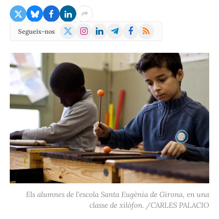
X
Instagram
LinkedIn
Telegram
Facebook
RSS
Segueix-nos
(Twitter)
Els alumnes de l'escola Santa Eugènia de Girona, en una
classe de xilòfon. /CARLES PALACIO