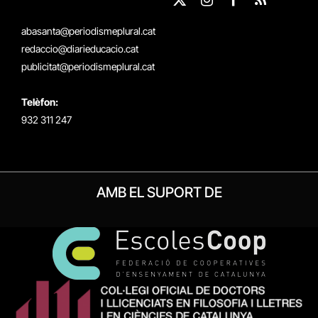
X
Instagram
Facebook
RSS
(Twitter)
abasanta@periodismeplural.cat
redaccio@diarieducacio.cat
publicitat@periodismeplural.cat
Telèfon:
932 311 247
AMB EL SUPORT DE