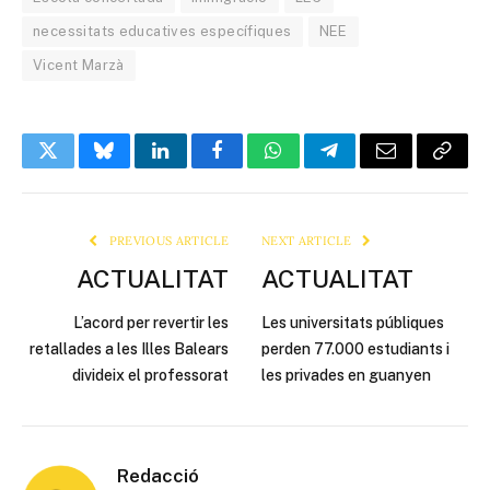
necessitats educatives específiques
NEE
Vicent Marzà
Twitter
Bluesky
LinkedIn
Facebook
WhatsApp
Telegram
Email
Copy
Link
PREVIOUS ARTICLE
NEXT ARTICLE
ACTUALITAT
ACTUALITAT
L’acord per revertir les
Les universitats públiques
retallades a les Illes Balears
perden 77.000 estudiants i
divideix el professorat
les privades en guanyen
Redacció