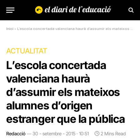
Inici
»
L’escola concertada valenciana haurà d’assumir els mateixos alumnes d’origen estranger que la pública
ACTUALITAT
L’escola concertada
valenciana haurà
d’assumir els mateixos
alumnes d’origen
estranger que la pública
Redacció
30 - setembre - 2015 · 10:51
2 Mins Read