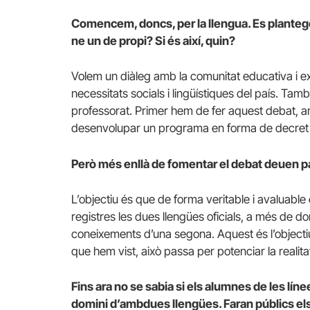
Comencem, doncs, per la llengua. Es plantege
ne un de propi? Si és així, quin?
Volem un diàleg amb la comunitat educativa i e
necessitats socials i lingüístiques del país. Tam
professorat. Primer hem de fer aquest debat, amb
desenvolupar un programa en forma de decret o 
Però més enllà de fomentar el debat deuen p
L’objectiu és que de forma veritable i avaluable 
registres les dues llengües oficials, a més de d
coneixements d’una segona. Aquest és l’objectiu,
que hem vist, això passa per potenciar la realita
Fins ara no se sabia si els alumnes de les líne
domini d’ambdues llengües. Faran públics els