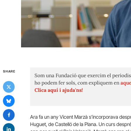
SHARE
Som una Fundació que exercim el periodis
ho podem fer sols, com expliquem en
aque
Clica aquí i ajuda'ns!
Ara fa un any Vicent Marzà s’incorporava desp
Huguet, de Castelló de la Plana. Un curs despr