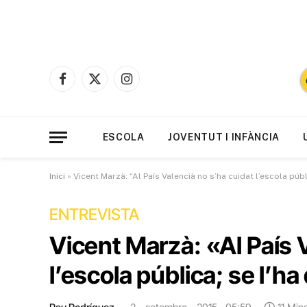
Facebook
X
Instagram
(Twitter)
ESCOLA
JOVENTUT I INFÀNCIA
Inici
»
Vicent Marzà: “Al País Valencià no s’ha cuidat l’escola públ
ENTREVISTA
Vicent Marzà: «Al País 
l’escola pública; se l’h