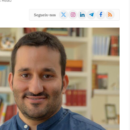
s Read
X
Instagram
LinkedIn
Telegram
Facebook
RSS
Segueix-nos
(Twitter)