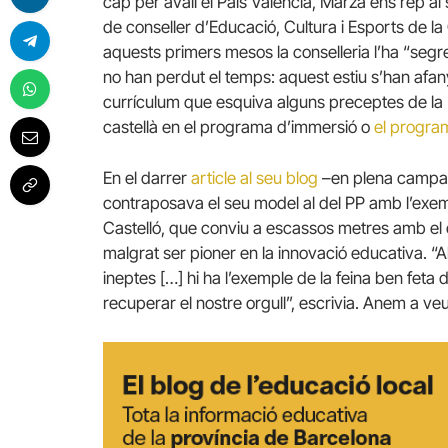
cap per avall el País Valencià, Marzà ens rep 
de conseller d’Educació, Cultura i Esports de l
aquests primers mesos la conselleria l’ha “segres
no han perdut el temps: aquest estiu s’han af
currículum que esquiva alguns preceptes de la L
castellà en el programa d’immersió o
el program
En el darrer
article al seu blog
–en plena campa
contraposava el seu model al del PP amb l’exem
Castelló, que conviu a escassos metres amb el c
malgrat ser pioner en la innovació educativa. “A
ineptes […] hi ha l’exemple de la feina ben feta 
recuperar el nostre orgull”, escrivia. Anem a ve