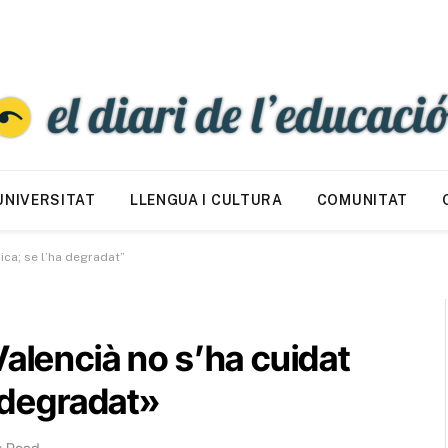
UNIVERSITAT
LLENGUA I CULTURA
COMUNITAT
ica; se l’ha degradat”
Valencià no s’ha cuidat
a degradat»