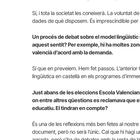
Sí, i tota la societat les coneixerà. La voluntat 
dades de què disposem. És imprescindible per a
Un procés de debat sobre el model lingüístic 
aquest sentit? Per exemple, hi ha moltes zon
valencià d’acord amb la demanda.
Sí que en preveiem. Hem fet passos. L’anterior 
lingüística en castellà en els programes d’immer
Just abans de les eleccions Escola Valencia
on entre altres qüestions es reclamava que el 
educatiu. El tindran en compte?
És una de les reflexions més ben fetes al nostre
document, però no serà l’únic. Cal que hi hagi 
agrada, però s’ha de debatre amb la resta de l