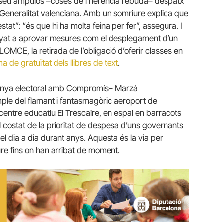
al seu ampulós –coses de l’herència rebuda– despatx
a Generalitat valenciana. Amb un somriure explica que
tat”: “és que hi ha molta feina per fer”, assegura. I
anyat a aprovar mesures com el desplegament d’un
OMCE, la retirada de l’obligació d’oferir classes en
a de gratuïtat dels llibres de text
.
nya electoral amb Compromís– Marzà
ple del flamant i fantasmagòric aeroport de
entre educatiu El Trescaire, en espai en barracots
l costat de la prioritat de despesa d’uns governants
del dia a dia durant anys. Aquesta és la via per
ure fins on han arribat de moment.