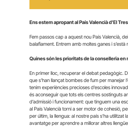
Ens estem apropant al País Valencià d’El Tre
Fem passos cap a aquest nou País Valencià, deix
balafiament. Entrem amb moltes ganes i s’està 
Quines són les prioritats de la conselleria en
En primer lloc, recuperar el debat pedagògic. 
que s’han llançat bombes de fum per manejar l’
tenim experiències precioses d’escoles innovado
és aconseguir que tots els centres sostinguts am
d’admissió i funcionament: que tinguem una escol
al País Valencià torni a ser motor de cohesió, pe
per últim, la llengua: al nostre país s’ha utilitz
avantatge per aprendre a millorar altres llengüe