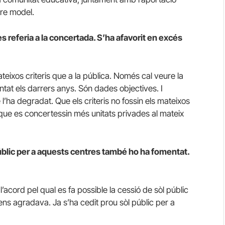
tre model.
es referia a la concertada. S’ha afavorit en excés
teixos criteris que a la pública. Només cal veure la
tat els darrers anys. Són dades objectives. I
e l’ha degradat. Que els criteris no fossin els mateixos
 que es concertessin més unitats privades al mateix
l públic per a aquests centres també ho ha fomentat.
l’acord pel qual es fa possible la cessió de sòl públic
ens agradava. Ja s’ha cedit prou sòl públic per a