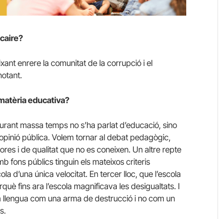
scaire?
ant enrere la comunitat de la corrupció i el
notant.
 matèria educativa?
Durant massa temps no s’ha parlat d’educació, sino
opinió pública. Volem tornar al debat pedagògic,
res i de qualitat que no es coneixen. Un altre repte
b fons públics tinguin els mateixos criteris
a d’una única velocitat. En tercer lloc, que l’escola
rquè fins ara l’escola magnificava les desigualtats. I
at la llengua com una arma de destrucció i no com un
s.