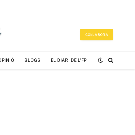
COL·LABORA
OPINIÓ
BLOGS
EL DIARI DE L’FP