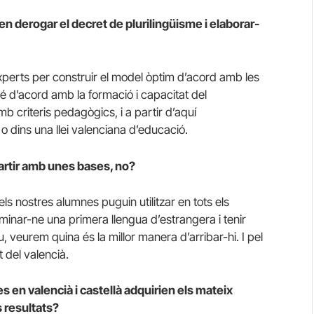
n derogar el decret de plurilingüisme i elaborar-
xperts per construir el model òptim d’acord amb les
bé d’acord amb la formació i capacitat del
 criteris pedagògics, i a partir d’aquí
dins una llei valenciana d’educació.
artir amb unes bases, no?
els nostres alumnes puguin utilitzar en tots els
ominar-ne una primera llengua d’estrangera i tenir
 veurem quina és la millor manera d’arribar-hi. I pel
t del valencià.
es en valencià i castellà adquirien els mateix
 resultats?