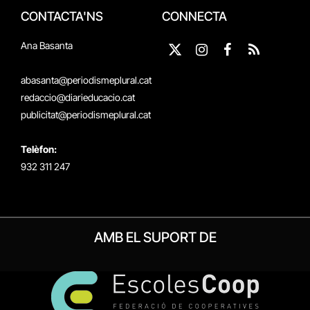
CONTACTA'NS
CONNECTA
Ana Basanta
X
Instagram
Facebook
RSS
(Twitter)
abasanta@periodismeplural.cat
redaccio@diarieducacio.cat
publicitat@periodismeplural.cat
Telèfon:
932 311 247
AMB EL SUPORT DE