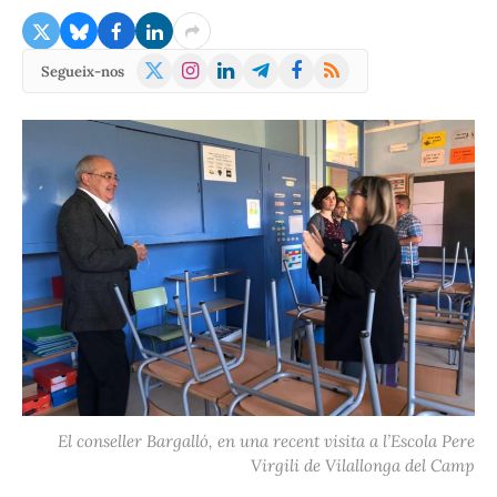
X
Instagram
LinkedIn
Telegram
Facebook
RSS
Segueix-nos
(Twitter)
El conseller Bargalló, en una recent visita a l’Escola Pere
Virgili de Vilallonga del Camp