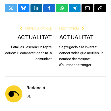
Twitter
Bluesky
LinkedIn
Facebook
WhatsApp
Telegram
Email
Copy
Link
PREVIOUS ARTICLE
NEXT ARTICLE
ACTUALITAT
ACTUALITAT
Famílies i escola: un repte
Segregació a la inversa:
educatiu compartit de tota la
concertades que acullen un
comunitat
nombre desmesurat
d’alumnat estranger
Redacció
X
(Twitter)