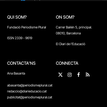
QUI SOM?
ON SOM?
Fundació Periodisme Plural
Carrer Bailén 5, principal.
08010, Barcelona
ISSN 2339 - 9619
El Diari de l'Educació
CONTACTA'NS
CONNECTA
Ana Basanta
X
Instagram
Facebook
RSS
(Twitter)
abasanta@periodismeplural.cat
redaccio@diarieducacio.cat
publicitat@periodismeplural.cat