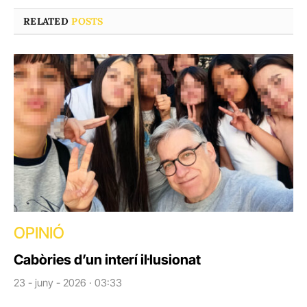
RELATED
POSTS
OPINIÓ
Cabòries d’un interí il·lusionat
23 - juny - 2026 · 03:33