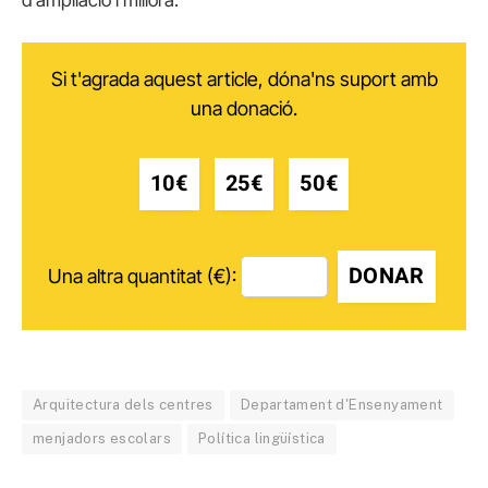
Si t'agrada aquest article, dóna'ns suport amb
una donació.
10€
25€
50€
DONAR
Una altra quantitat (€):
Arquitectura dels centres
Departament d'Ensenyament
menjadors escolars
Política lingüística