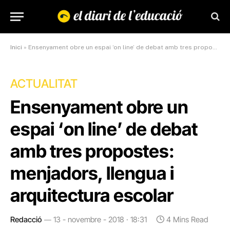
Inici
»
Ensenyament obre un espai ‘on line’ de debat amb tres propostes: menjadors, llengua i arquitectura escolar
ACTUALITAT
Ensenyament obre un
espai ‘on line’ de debat
amb tres propostes:
menjadors, llengua i
arquitectura escolar
Redacció
13 - novembre - 2018 · 18:31
4 Mins Read