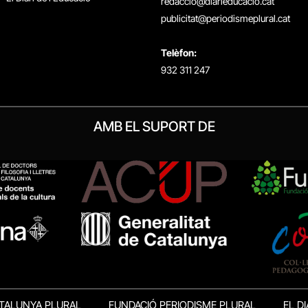
redaccio@diarieducacio.cat
publicitat@periodismeplural.cat
Telèfon:
932 311 247
AMB EL SUPORT DE
TALUNYA PLURAL
FUNDACIÓ PERIODISME PLURAL
EL DI