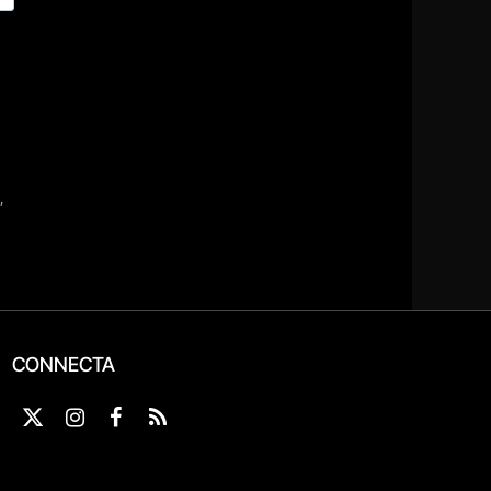
CONNECTA
X
Instagram
Facebook
RSS
(Twitter)