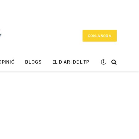
COL·LABORA
OPINIÓ
BLOGS
EL DIARI DE L’FP