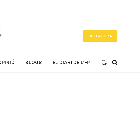
COL·LABORA
OPINIÓ
BLOGS
EL DIARI DE L’FP