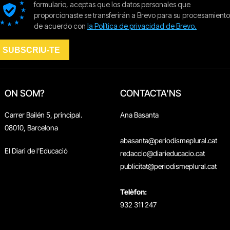
ON SOM?
CONTACTA'NS
Carrer Bailén 5, principal.
Ana Basanta
08010, Barcelona
abasanta@periodismeplural.cat
El Diari de l'Educació
redaccio@diarieducacio.cat
publicitat@periodismeplural.cat
Telèfon:
932 311 247