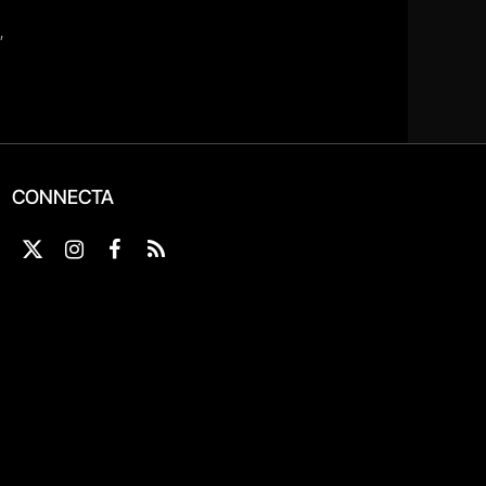
CONNECTA
X
Instagram
Facebook
RSS
(Twitter)