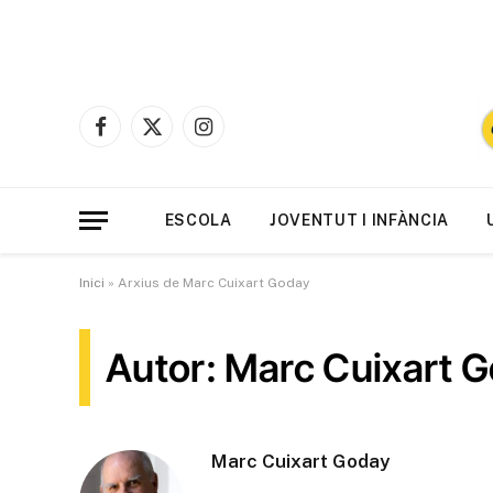
Facebook
X
Instagram
(Twitter)
ESCOLA
JOVENTUT I INFÀNCIA
Inici
»
Arxius de Marc Cuixart Goday
Autor: Marc Cuixart 
Marc Cuixart Goday