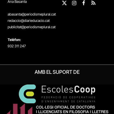
Ana Basanta
X
Instagram
Facebook
RSS
(Twitter)
abasanta@periodismeplural.cat
redaccio@diarieducacio.cat
publicitat@periodismeplural.cat
Telèfon:
932 311 247
AMB EL SUPORT DE