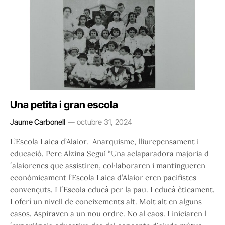
Una petita i gran escola
Jaume Carbonell
octubre 31, 2024
L’Escola Laica d’Alaior. Anarquisme, lliurepensament i
educació. Pere Alzina Seguí “Una aclaparadora majoria d
´alaiorencs que assistiren, col·laboraren i mantingueren
econòmicament l’Escola Laica d’Alaior eren pacifistes
convençuts. I l´Escola educà per la pau. I educà èticament.
I oferí un nivell de coneixements alt. Molt alt en alguns
casos. Aspiraven a un nou ordre. No al caos. I iniciaren l