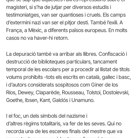
magisteri, si s’ha de jutjar per diversos estudis i
testimoniatges, van ser quantioses i cruels. Els camps
d’extermini nazi van ser el pitjor destí. També l’exili. A
França, a Mèxic, a diferents països europeus. En molts
casos no va haver-hi retorn.
La depuració també va arribar als llibres. Confiscació i
destrucció de biblioteques particulars, tancament
temporal de les escolars per a procedir al llistat de títols
volums prohibits -tots els escrits en català, gallec i basc,
i d’autors considerats sospitosos com Giner de los
Ríos, Dewey, Claparède, Rousseau, Tolstoi, Dostoievski,
Goethe, Ibsen, Kant, Galdós i Unamuno.
I el foc, un dels símbols del nazisme i
d’altres règims totalitaris, va fer de les seves. Qui no
recorda una de les escenes finals del mestre que va