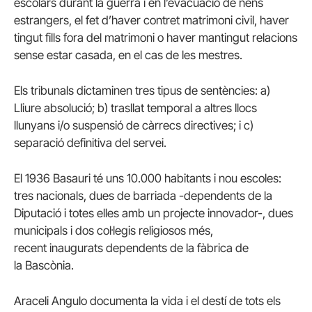
escolars durant la guerra i en l’evacuació de nens
estrangers, el fet d’haver contret matrimoni civil, haver
tingut fills fora del matrimoni o haver mantingut relacions
sense estar casada, en el cas de les mestres.
Els tribunals dictaminen tres tipus de sentències: a)
Lliure absolució; b) trasllat temporal a altres llocs
llunyans i/o suspensió de càrrecs directives; i c)
separació definitiva del servei.
El 1936 Basauri té uns 10.000 habitants i nou escoles:
tres nacionals, dues de barriada -dependents de la
Diputació i totes elles amb un projecte innovador-, dues
municipals i dos col·legis religiosos més,
recent inaugurats dependents de la fàbrica de
la Bascònia.
Araceli Angulo documenta la vida i el destí de tots els