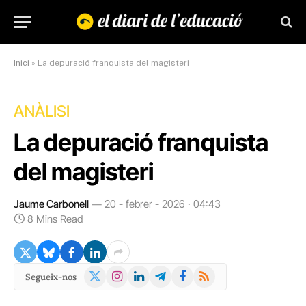
Inici
»
La depuració franquista del magisteri
ANÀLISI
La depuració franquista
del magisteri
Jaume Carbonell
20 - febrer - 2026 · 04:43
8 Mins Read
X
Instagram
LinkedIn
Telegram
Facebook
RSS
Segueix-nos
(Twitter)