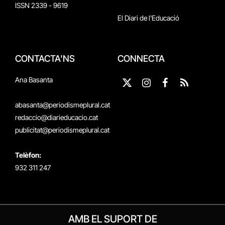
ISSN 2339 - 9619
El Diari de l'Educació
CONTACTA'NS
CONNECTA
Ana Basanta
X
Instagram
Facebook
RSS
(Twitter)
abasanta@periodismeplural.cat
redaccio@diarieducacio.cat
publicitat@periodismeplural.cat
Telèfon:
932 311 247
AMB EL SUPORT DE