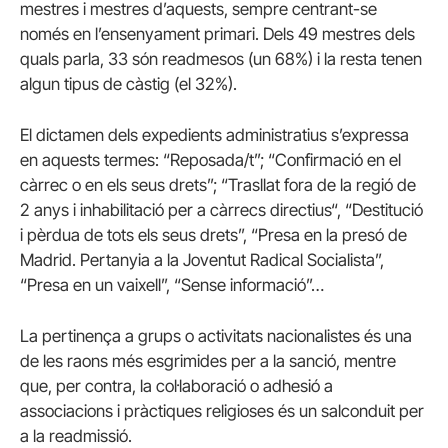
mestres i mestres d’aquests, sempre centrant-se
només en l’ensenyament primari. Dels 49 mestres dels
quals parla, 33 són readmesos (un 68%) i la resta tenen
algun tipus de càstig (el 32%).
El dictamen dels expedients administratius s’expressa
en aquests termes: “Reposada/t”; “Confirmació en el
càrrec o en els seus drets”; “Trasllat fora de la regió de
2 anys i inhabilitació per a càrrecs directius“, “Destitució
i pèrdua de tots els seus drets”, “Presa en la presó de
Madrid. Pertanyia a la Joventut Radical Socialista”,
“Presa en un vaixell”, “Sense informació”…
La pertinença a grups o activitats nacionalistes és una
de les raons més esgrimides per a la sanció, mentre
que, per contra, la col·laboració o adhesió a
associacions i pràctiques religioses és un salconduit per
a la readmissió.