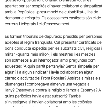
qualsevol tipus de funcionariat. D’entrada tot ell és
apartat per ser sospitós d’haver col·laborat o simpatitzat
amb la República -presumpció de culpabilitat-, i ha de
demanar el reingrés. Els cossos més castigats són el de
correus i telègrafs i el d’ensenyament.
Es formen tribunals de depuració presidits per persones
adeptes al règim franquista. Cal presentar certificats de
bona conducta expedits per les autoritats civil, religiosa i
militar -quants més millor-, i els mestres i les mestres
són sotmesos a un interrogatori amb preguntes com
aquestes: “A quin partit pertanyia? Sentia simpatia per
algun? I a algun sindicat? Havia col·laborat en algun
càrrec o activitat del Front Popular? Assistia a missa els
diumenges i combregava almenys una vegada a
l’any? Ensenyava contra la religió o l’amor a Espanya? A
quins periòdics havia estat subscrit? També
s’investigava si havien col·laborat amb les colònies