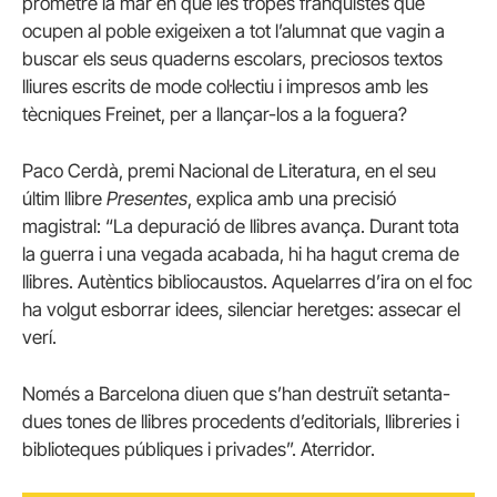
prometre la mar en què les tropes franquistes que
ocupen al poble exigeixen a tot l’alumnat que vagin a
buscar els seus quaderns escolars, preciosos textos
lliures escrits de mode col·lectiu i impresos amb les
tècniques Freinet, per a llançar-los a la foguera?
Paco Cerdà, premi Nacional de Literatura, en el seu
últim llibre
Presentes
, explica amb una precisió
magistral: “La depuració de llibres avança. Durant tota
la guerra i una vegada acabada, hi ha hagut crema de
llibres. Autèntics bibliocaustos. Aquelarres d’ira on el foc
ha volgut esborrar idees, silenciar heretges: assecar el
verí.
Només a Barcelona diuen que s’han destruït setanta-
dues tones de llibres procedents d’editorials, llibreries i
biblioteques públiques i privades”. Aterridor.