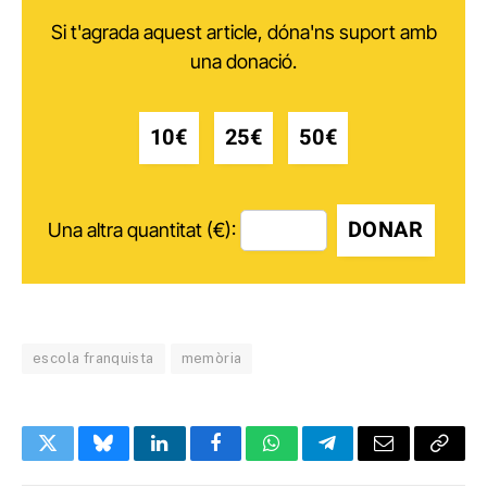
Si t'agrada aquest article, dóna'ns suport amb
una donació.
10€
25€
50€
DONAR
Una altra quantitat (€):
escola franquista
memòria
Twitter
Bluesky
LinkedIn
Facebook
WhatsApp
Telegram
Email
Copy