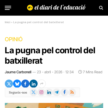
Inici
»
La pugna pel control del batxillerat
OPINIÓ
La pugna pel control del
batxillerat
Jaume Carbonell
23 - abril - 2026 · 12:34
7 Mins Read
X
Instagram
LinkedIn
Telegram
Facebook
RSS
Segueix-nos
(Twitter)