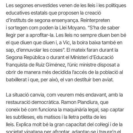
Les segones envestides venen de les lleis i les polítiques
educatives estatals que proposen la creació
d’instituts de segona ensenyança. Reinterpreten
i sortegen com poden la Llei Moyano. “S’ha de saber
llegir per a aprofitar-la. Les lleis no sempre diuen ben bé
el que diuen que diuen i, a Vic, la boira baixa també en
sap, d’ennuvolar les coses”. El mateix faran durant la
Segona República o durant el Ministeri d’Educació
franquista de Ruiz Giménez, l’únic ministre disposat a
obrir de manera més decidida l’accés de la població al
batxillerat i que, per això, el van destituir ben aviat.
La situació canvia, com veurem més endavant, amb la
restauració democràtica. Ramon Plandiura, que
coneix bé com funciona la maquinària legal, sap captar
les subtileses, els matisos i la lletra petita de les
lleis. Explica molt bé la gran capacitat del col·legi i de la
societat vigatana per afrontar, adaptar-se i treure’n el