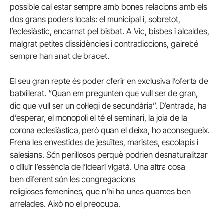
possible cal estar sempre amb bones relacions amb els
dos grans poders locals: el municipal i, sobretot,
l’eclesiàstic, encarnat pel bisbat. A Vic, bisbes i alcaldes,
malgrat petites dissidències i contradiccions, gairebé
sempre han anat de bracet.
El seu gran repte és poder oferir en exclusiva l’oferta de
batxillerat. “Quan em pregunten que vull ser de gran,
dic que vull ser un col·legi de secundària”. D’entrada, ha
d’esperar, el monopoli el té el seminari, la joia de la
corona eclesiàstica, però quan el deixa, ho aconsegueix.
Frena les envestides de jesuïtes, maristes, escolapis i
salesians. Són perillosos perquè podrien desnaturalitzar
o diluir l’essència de l’ideari vigatà. Una altra cosa
ben diferent són les congregacions
religioses femenines, que n’hi ha unes quantes ben
arrelades. Això no el preocupa.