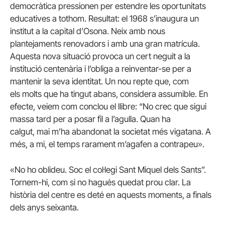
democràtica pressionen per estendre les oportunitats
educatives a tothom. Resultat: el 1968 s’inaugura un
institut a la capital d’Osona. Neix amb nous
plantejaments renovadors i amb una gran matrícula.
Aquesta nova situació provoca un cert neguit a la
institució centenària i l’obliga a reinventar-se per a
mantenir la seva identitat. Un nou repte que, com
els molts que ha tingut abans, considera assumible. En
efecte, veiem com conclou el llibre: “No crec que sigui
massa tard per a posar fil a l’agulla. Quan ha
calgut, mai m’ha abandonat la societat més vigatana. A
més, a mi, el temps rarament m’agafen a contrapeu».
«No ho oblideu. Soc el col·legi Sant Miquel dels Sants”.
Tornem-hi, com si no hagués quedat prou clar. La
història del centre es deté en aquests moments, a finals
dels anys seixanta.