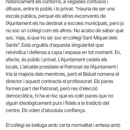
històricament els contorns, a vegades confusos i
difusos, entre lo públic i lo privat. “Hauria de ser una
escola pública, perquè els altres exconvents de
l’Ajuntament els ha destinat a escoles municipals, però jo
no soc un col·legi com els altres. No acabo de saber què
soc. Vaja, sí que ho sé: soc el col·legi Sant Miquel dels
Sants”. Està orgullós d’aquesta singularitat que
reivindica i defensa a capa i espasa en tot moment. En,
efecte, és públic i privat. L’Ajuntament cedeix els
locals. L’alcalde presideix el Patronat de l’Ajuntament i
tria la majoria dels membres, però el Bisbat nomena el
director i aquest contracta el professorat. Els pares
formen part del Patronat, però res d’elecció
democràtica, hi ha el risc que es colin pares que no
siguin ideològicament purs i fidels a la tradició del
centre. Els volen d’absoluta confiança.
El col·legi es belluga amb certa normalitat i entesa amb