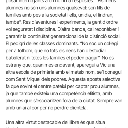
posar interrogants a on no hi ha respostes… Els meus
alumnes no són uns alumnes qualsevol: són fills de
famílies amb pes a la societat i ells, un dia, el tindran,
també”. Res d’aventures i experiments, la gent d’ordre
vol seguretat i disciplina. D’altra banda, cal reconèixer i
garantir la continuïtat generacional de la distinció social.
El pedigrí de les classes dominants. “No soc un col·legi
per a tothom, que no tots els nens han d’estudiar
batxillerat ni totes les famílies el poden pagar”. No és
estrany que, quan més endavant, aparegui a Vic una
altra escola de primària amb el mateix nom, se’l conegui
com Sant Miquel dels pobres. Aquesta aposta selectiva
fa que sovint el centre pateixi per captar prou alumnes,
ja que també existeix una competència elitista, amb
alumnes que s’escolaritzen fora de la ciutat. Sempre van
amb un ai al cor per no perdre clientela.
Una altra virtut destacable del llibre és que situa