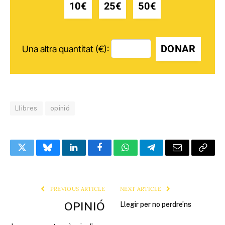
10€
25€
50€
DONAR
Una altra quantitat (€):
Llibres
opinió
Twitter
Bluesky
LinkedIn
Facebook
WhatsApp
Telegram
Email
Copy
Link
PREVIOUS ARTICLE
NEXT ARTICLE
OPINIÓ
Llegir per no perdre’ns