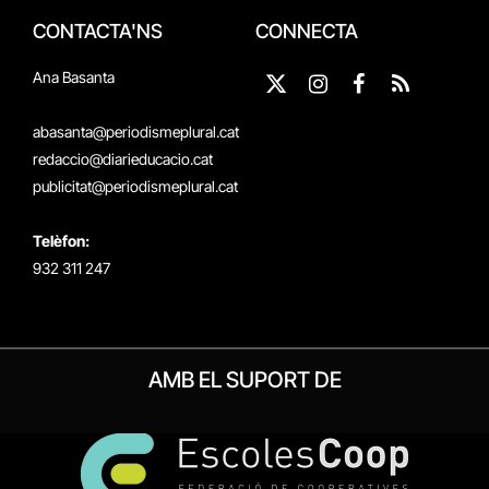
CONTACTA'NS
CONNECTA
Ana Basanta
X
Instagram
Facebook
RSS
(Twitter)
abasanta@periodismeplural.cat
redaccio@diarieducacio.cat
publicitat@periodismeplural.cat
Telèfon:
932 311 247
AMB EL SUPORT DE