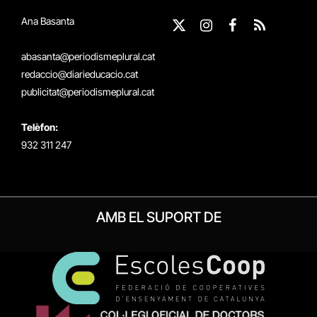
Ana Basanta
X
Instagram
Facebook
RSS
(Twitter)
abasanta@periodismeplural.cat
redaccio@diarieducacio.cat
publicitat@periodismeplural.cat
Telèfon:
932 311 247
AMB EL SUPORT DE