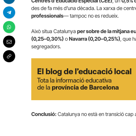
Centres d’Educació Especial (CEE)
, un
0,5% d
des de fa més d’una dècada. La xarxa de centr
professionals
— tampoc no es redueix.
Això situa Catalunya
per sobre de la mitjana 
(0,25–0,30%)
o
Navarra (0,20–0,25%)
, que 
segregadors.
Conclusió:
Catalunya no està en transició cap a