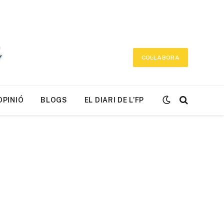
COL·LABORA
OPINIÓ
BLOGS
EL DIARI DE L’FP