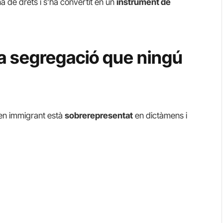
a de drets i s’ha convertit en un
instrument de
la segregació que ningú
gen immigrant està
sobrerepresentat
en dictàmens i