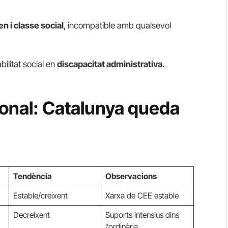
n i classe social
, incompatible amb qualsevol
ilitat social en
discapacitat administrativa
.
onal: Catalunya queda
Tendència
Observacions
Estable/creixent
Xarxa de CEE estable
Decreixent
Suports intensius dins
l’ordinària