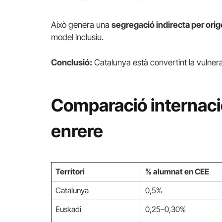
Això genera una
segregació indirecta per orige
model inclusiu.
Conclusió:
Catalunya està convertint la vulnerab
Comparació internaci
enrere
Territori
% alumnat en CEE
Catalunya
0,5%
Euskadi
0,25–0,30%