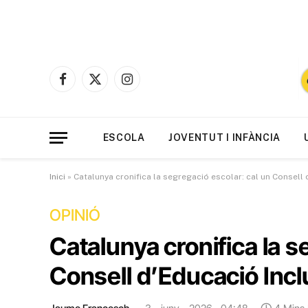
Facebook
X
Instagram
(Twitter)
ESCOLA
JOVENTUT I INFÀNCIA
Inici
»
Catalunya cronifica la segregació escolar: cal un Consell
OPINIÓ
Catalunya cronifica la s
Consell d’Educació Incl