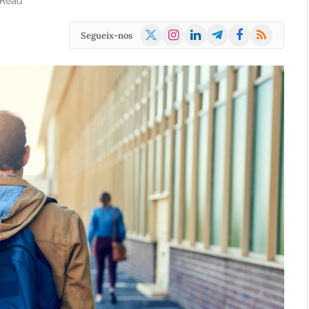
 Read
X
Instagram
LinkedIn
Telegram
Facebook
RSS
Segueix-nos
(Twitter)