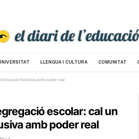
UNIVERSITAT
LLENGUA I CULTURA
COMUNITAT
 d’Educació Inclusiva amb poder real
egregació escolar: cal un
usiva amb poder real