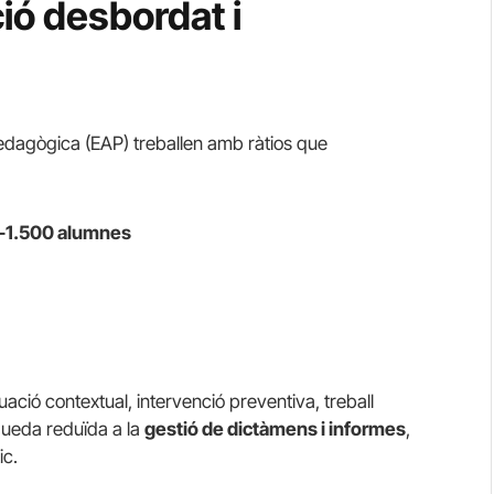
ió desbordat i
edagògica (EAP) treballen amb ràtios que
0–1.500 alumnes
ació contextual, intervenció preventiva, treball
queda reduïda a la
gestió de dictàmens i informes
,
ic.