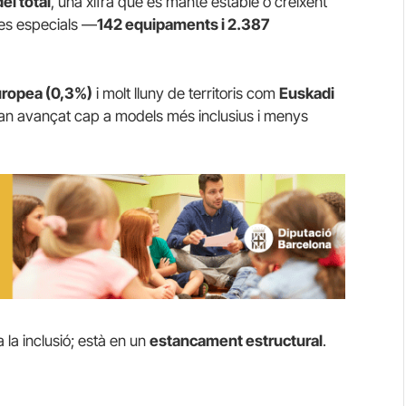
el total
, una xifra que es manté estable o creixent
es especials —
142 equipaments i 2.387
europea (0,3%)
i molt lluny de territoris com
Euskadi
han avançat cap a models més inclusius i menys
 la inclusió; està en un
estancament estructural
.