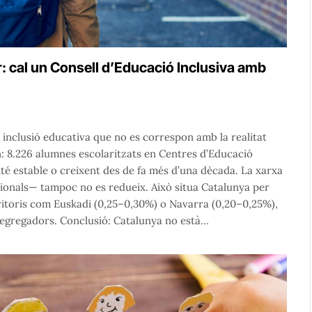
r: cal un Consell d’Educació Inclusiva amb
a inclusió educativa que no es correspon amb la realitat
en: 8.226 alumnes escolaritzats en Centres d’Educació
nté estable o creixent des de fa més d’una dècada. La xarxa
sionals— tampoc no es redueix. Això situa Catalunya per
rritoris com Euskadi (0,25–0,30%) o Navarra (0,20–0,25%),
segregadors. Conclusió: Catalunya no està…