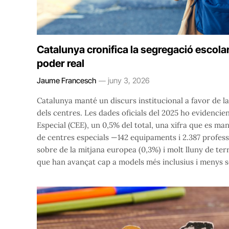
Catalunya cronifica la segregació escola
poder real
Jaume Francesch
juny 3, 2026
Catalunya manté un discurs institucional a favor de l
dels centres. Les dades oficials del 2025 ho evidenci
Especial (CEE), un 0,5% del total, una xifra que es ma
de centres especials —142 equipaments i 2.387 profes
sobre de la mitjana europea (0,3%) i molt lluny de te
que han avançat cap a models més inclusius i menys 