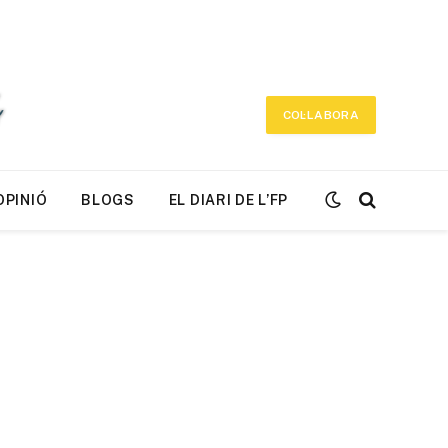
COL·LABORA
OPINIÓ
BLOGS
EL DIARI DE L’FP