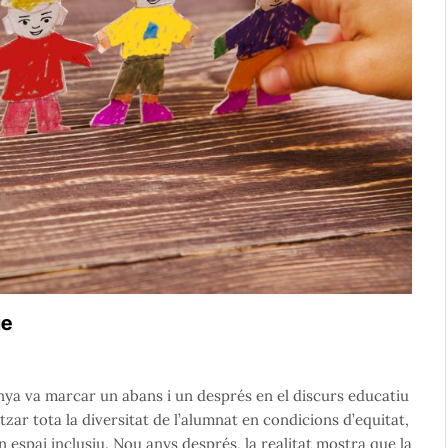
ge
nya va marcar un abans i un després en el discurs educatiu
zar tota la diversitat de l’alumnat en condicions d’equitat,
 espai inclusiu. Nou anys després, la realitat mostra que la