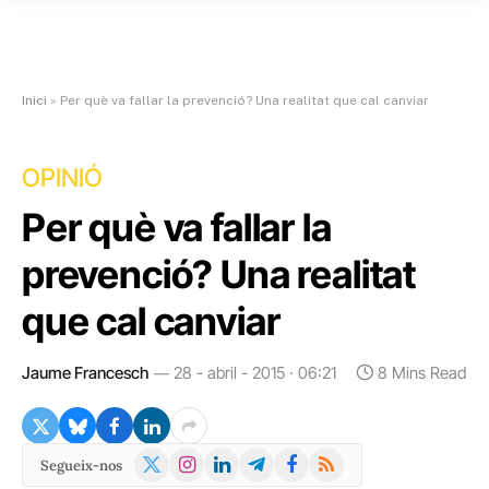
Inici
»
Per què va fallar la prevenció? Una realitat que cal canviar
OPINIÓ
Per què va fallar la
prevenció? Una realitat
que cal canviar
Jaume Francesch
28 - abril - 2015 · 06:21
8 Mins Read
X
Instagram
LinkedIn
Telegram
Facebook
RSS
Segueix-nos
(Twitter)