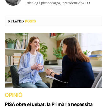
Psicoleg i picopedagog, president d'ACPO
RELATED
POSTS
OPINIÓ
PISA obre el debat: la Primària necessita