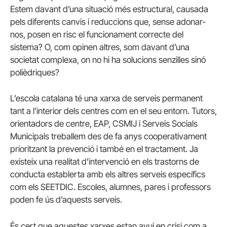
Estem davant d’una situació més estructural, causada
pels diferents canvis i reduccions que, sense adonar-
nos, posen en risc el funcionament correcte del
sistema? O, com opinen altres, som davant d’una
societat complexa, on no hi ha solucions senzilles sinó
polièdriques?
L’escola catalana té una xarxa de serveis permanent
tant a l’interior dels centres com en el seu entorn. Tutors,
orientadors de centre, EAP, CSMIJ i Serveis Socials
Municipals treballem des de fa anys cooperativament
prioritzant la prevenció i també en el tractament. Ja
existeix una realitat d’intervenció en els trastorns de
conducta establerta amb els altres serveis específics
com els SEETDIC. Escoles, alumnes, pares i professors
poden fe ús d’aquests serveis.
És cert que aquestes xarxes estan avui en crisi com a