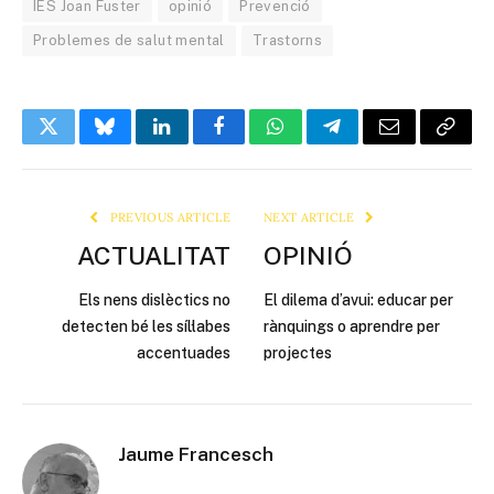
IES Joan Fuster
opinió
Prevenció
Problemes de salut mental
Trastorns
Twitter
Bluesky
LinkedIn
Facebook
WhatsApp
Telegram
Email
Copy
Link
PREVIOUS ARTICLE
NEXT ARTICLE
ACTUALITAT
OPINIÓ
Els nens dislèctics no
El dilema d’avui: educar per
detecten bé les síl·labes
rànquings o aprendre per
accentuades
projectes
Jaume Francesch