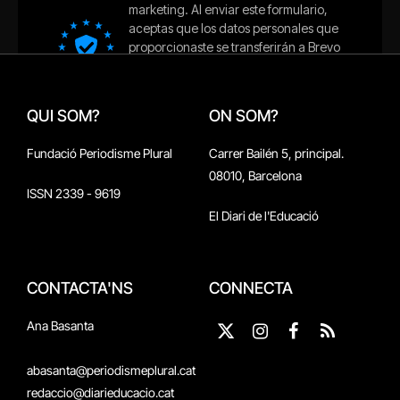
QUI SOM?
ON SOM?
Fundació Periodisme Plural
Carrer Bailén 5, principal.
08010, Barcelona
ISSN 2339 - 9619
El Diari de l'Educació
CONTACTA'NS
CONNECTA
Ana Basanta
X
Instagram
Facebook
RSS
(Twitter)
abasanta@periodismeplural.cat
redaccio@diarieducacio.cat