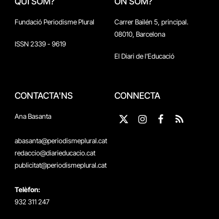
QUI SOM?
ON SOM?
Fundació Periodisme Plural
Carrer Bailén 5, principal.
08010, Barcelona
ISSN 2339 - 9619
El Diari de l'Educació
CONTACTA'NS
CONNECTA
Ana Basanta
X
Instagram
Facebook
RSS
(Twitter)
abasanta@periodismeplural.cat
redaccio@diarieducacio.cat
publicitat@periodismeplural.cat
Telèfon:
932 311 247