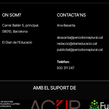
ON SOM?
CONTACTA'NS
Carrer Bailén 5, principal.
Ana Basanta
08010, Barcelona
abasanta@periodismeplural.cat
El Diari de l'Educació
redaccio@diarieducacio.cat
publicitat@periodismeplural.cat
Telèfon:
932 311 247
AMB EL SUPORT DE