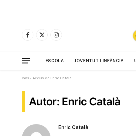
Facebook
X
Instagram
(Twitter)
ESCOLA
JOVENTUT I INFÀNCIA
Inici
»
Arxius de Enric Català
Autor: Enric Català
Enric Català