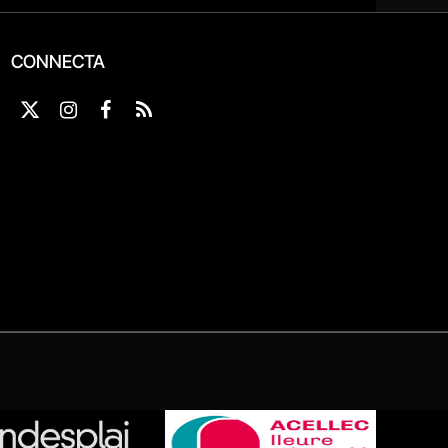
CONNECTA
X
Instagram
Facebook
RSS
(Twitter)