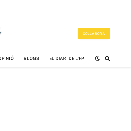
COL·LABORA
OPINIÓ
BLOGS
EL DIARI DE L’FP